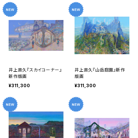
井上直久『スカイコーナー』
井上直久『山岳庭園』新作
新作版画
版画
¥311,300
¥311,300