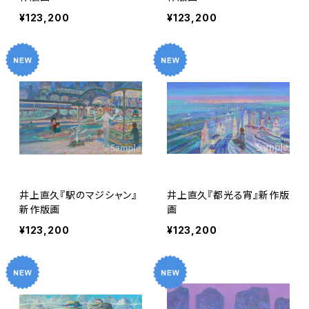
¥123,200
¥123,200
井上直久『駅のマジシャン』
井上直久『都光る宵』新作版
新作版画
画
¥123,200
¥123,200