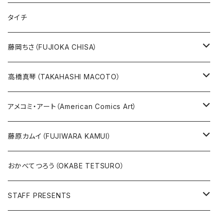
雑誌ＭＯＥ連作
火の鳥
タイチ
めげゾウ特集
オールキャスト
藤岡ちさ（FUJIOKA CHISA）
その他
版画
高橋真琴（TAKAHASHI MACOTO）
原画
版画
アメコミ・アート（American Comics Art）
直筆サイン入り
グッズ
ガブリエーレ・デッロット版画
藤原カムイ（FUJIWARA KAMUI）
版上サイン【新作】
SPIDER MAN
人気作品TOP5
複製原画
おかべてつろう（OKABE TETSURO）
Open Editions
BATMAN
STAFF PRESENTS