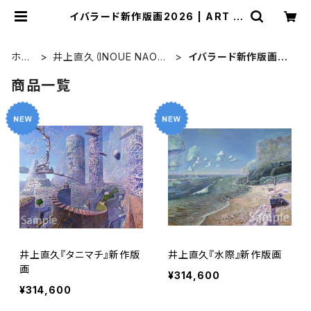
イバラード新作版画2026 | ART S
PACE
ホー
井上直久（INOUE NAOHI
イバラード新作版画20
ム
SA）
26
商品一覧
井上直久『タニマチ』新作版
井上直久『水際』新作版画
画
¥314,600
¥314,600