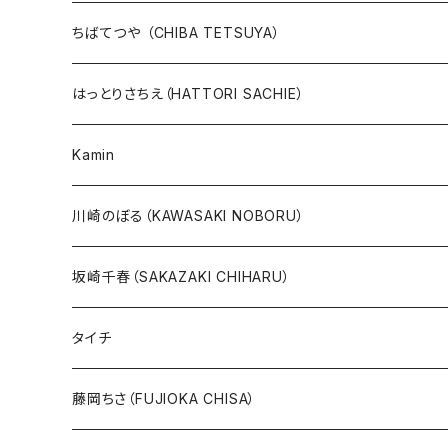
版画
版画
ちばてつや （CHIBA TETSUYA）
10万未満
鉄腕アトム
本、カレンダー
人気作品TOP10
版画
はっとりさちえ（HATTORI SACHIE）
20万未満
ジャングル大帝
あしたのジョー
イバラード新作版画2026
人気作品TOP5
Kamin
20万以上
ブラック・ジャック
その他
版画
川崎のぼる（KAWASAKI NOBORU）
絵本『イバラードの旅』より
リボンの騎士
坂崎千春（SAKAZAKI CHIHARU）
雑誌ＭＯＥ連作
火の鳥
タイチ
めげゾウ特集
オールキャスト
藤岡ちさ（FUJIOKA CHISA）
その他