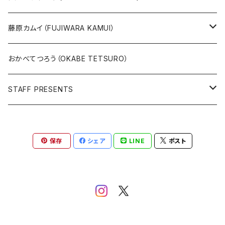
直筆サイン入り
グッズ
ガブリエーレ・デッロット版画
藤原カムイ（FUJIWARA KAMUI）
版上サイン【新作】
SPIDER MAN
人気作品TOP5
複製原画
おかべてつろう（OKABE TETSURO）
Open Editions
BATMAN
STAFF PRESENTS
IRON MAN
Staff presents T-shirt
保存
シェア
LINE
ポスト
SUPERMAN
その他