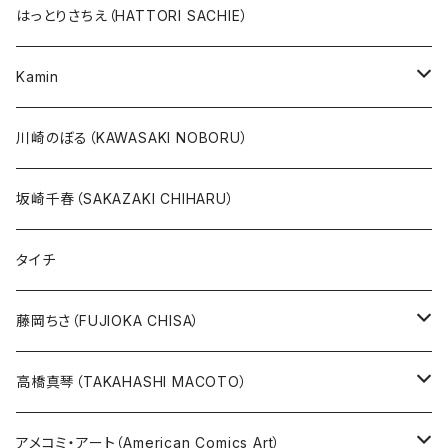
10万未満
鉄腕アトム
本、カレンダー
人気作品TOP10
版画
はっとりさちえ（HATTORI SACHIE）
20万未満
ジャングル大帝
あしたのジョー
イバラード新作版画2026
人気作品TOP5
Kamin
20万以上
ブラック・ジャック
その他
版画
川崎のぼる（KAWASAKI NOBORU）
絵本『イバラードの旅』より
リボンの騎士
坂崎千春（SAKAZAKI CHIHARU）
雑誌ＭＯＥ連作
火の鳥
タイチ
めげゾウ特集
オールキャスト
藤岡ちさ（FUJIOKA CHISA）
その他
版画
高橋真琴（TAKAHASHI MACOTO）
原画
版画
アメコミ・アート（American Comics Art）