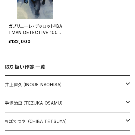
ガブリエーレ・デッロット『BA
TMAN DETECTIVE 100
0』版画
¥132,000
取り扱い作家一覧
井上直久（INOUE NAOHISA）
人気作品TOP10
手塚治虫（TEZUKA OSAMU）
版画
版画
ちばてつや （CHIBA TETSUYA）