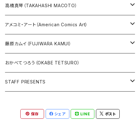
版画
高橋真琴（TAKAHASHI MACOTO）
原画
版画
アメコミ・アート（American Comics Art）
直筆サイン入り
グッズ
ガブリエーレ・デッロット版画
藤原カムイ（FUJIWARA KAMUI）
版上サイン【新作】
SPIDER MAN
人気作品TOP5
複製原画
おかべてつろう（OKABE TETSURO）
Open Editions
BATMAN
STAFF PRESENTS
IRON MAN
Staff presents T-shirt
保存
シェア
LINE
ポスト
SUPERMAN
その他