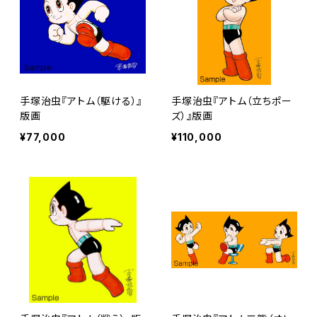
手塚治虫『アトム（駆ける）』
手塚治虫『アトム（立ちポー
版画
ズ）』版画
¥77,000
¥110,000