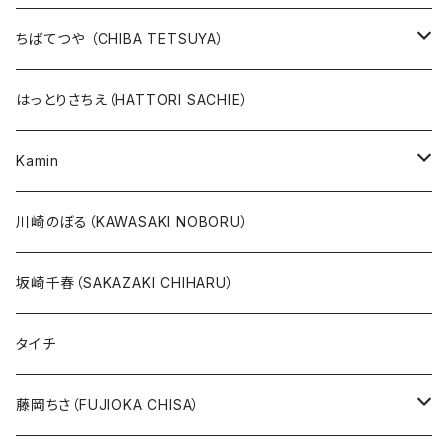
版画
版画
ちばてつや （CHIBA TETSUYA）
10万未満
鉄腕アトム
本、カレンダー
人気作品TOP10
版画
はっとりさちえ（HATTORI SACHIE）
20万未満
ジャングル大帝
あしたのジョー
イバラード新作版画2026
人気作品TOP5
Kamin
20万以上
ブラック・ジャック
その他
版画
川崎のぼる（KAWASAKI NOBORU）
絵本『イバラードの旅』より
リボンの騎士
坂崎千春（SAKAZAKI CHIHARU）
雑誌ＭＯＥ連作
火の鳥
タイチ
めげゾウ特集
オールキャスト
藤岡ちさ（FUJIOKA CHISA）
その他