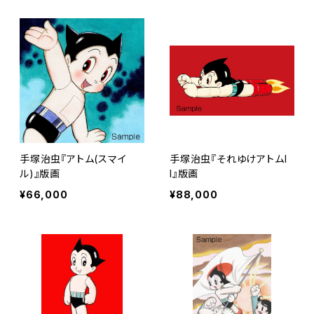
手塚治虫『アトム(スマイ
手塚治虫『それゆけアトムI
ル)』版画
I』版画
¥66,000
¥88,000