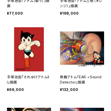
手塚治虫『アトム（戦う）』版
手塚治虫『アトム三態（オレ
画
ンジ）』版画
¥77,000
¥198,000
手塚治虫『それゆけアトムII
鉄腕アトム『EAR =Sound
I』版画
Detector』版画
¥66,000
¥132,000