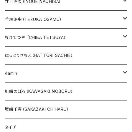
井上直久（INOUE NAOHISA）
人気作品TOP10
手塚治虫（TEZUKA OSAMU）
版画
版画
ちばてつや （CHIBA TETSUYA）
10万未満
鉄腕アトム
本、カレンダー
人気作品TOP10
版画
はっとりさちえ（HATTORI SACHIE）
20万未満
ジャングル大帝
あしたのジョー
イバラード新作版画2026
人気作品TOP5
Kamin
20万以上
ブラック・ジャック
その他
版画
川崎のぼる（KAWASAKI NOBORU）
絵本『イバラードの旅』より
リボンの騎士
坂崎千春（SAKAZAKI CHIHARU）
雑誌ＭＯＥ連作
火の鳥
タイチ