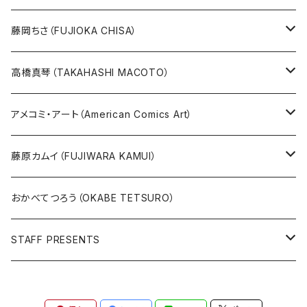
めげゾウ特集
オールキャスト
藤岡ちさ（FUJIOKA CHISA）
その他
版画
高橋真琴（TAKAHASHI MACOTO）
原画
版画
アメコミ・アート（American Comics Art）
直筆サイン入り
グッズ
ガブリエーレ・デッロット版画
藤原カムイ（FUJIWARA KAMUI）
版上サイン【新作】
SPIDER MAN
人気作品TOP5
複製原画
おかべてつろう（OKABE TETSURO）
Open Editions
BATMAN
STAFF PRESENTS
IRON MAN
Staff presents T-shirt