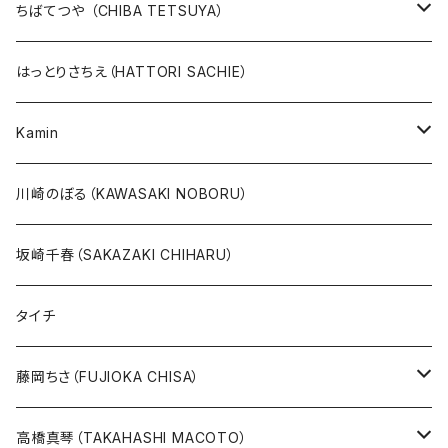
版画
版画
ちばてつや （CHIBA TETSUYA）
10万未満
鉄腕アトム
本、カレンダー
人気作品TOP10
版画
はっとりさちえ（HATTORI SACHIE）
20万未満
ジャングル大帝
あしたのジョー
イバラード新作版画2026
人気作品TOP5
Kamin
20万以上
ブラック・ジャック
その他
版画
川崎のぼる（KAWASAKI NOBORU）
絵本『イバラードの旅』より
リボンの騎士
坂崎千春（SAKAZAKI CHIHARU）
雑誌ＭＯＥ連作
火の鳥
タイチ
めげゾウ特集
オールキャスト
藤岡ちさ（FUJIOKA CHISA）
その他
版画
高橋真琴（TAKAHASHI MACOTO）