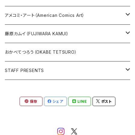
原画
版画
アメコミ・アート（American Comics Art）
直筆サイン入り
グッズ
ガブリエーレ・デッロット版画
藤原カムイ（FUJIWARA KAMUI）
版上サイン【新作】
SPIDER MAN
人気作品TOP5
複製原画
おかべてつろう（OKABE TETSURO）
Open Editions
BATMAN
STAFF PRESENTS
IRON MAN
Staff presents T-shirt
保存
シェア
LINE
ポスト
SUPERMAN
その他