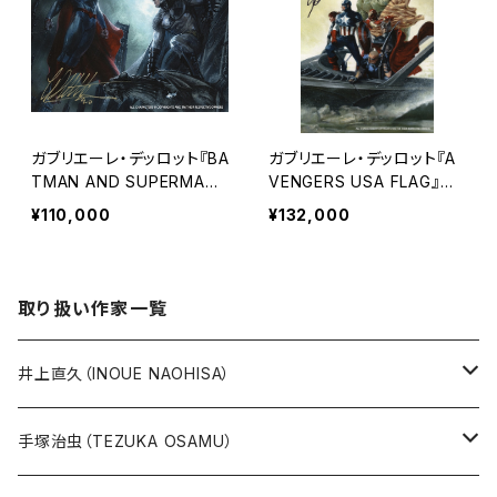
ガブリエーレ・デッロット『BA
ガブリエーレ・デッロット『A
TMAN AND SUPERMAN』
VENGERS USA FLAG』版
版画
画
¥110,000
¥132,000
取り扱い作家一覧
井上直久（INOUE NAOHISA）
人気作品TOP10
手塚治虫（TEZUKA OSAMU）