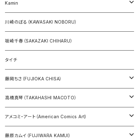
20万未満
ジャングル大帝
あしたのジョー
イバラード新作版画2026
人気作品TOP5
Kamin
20万以上
ブラック・ジャック
その他
版画
川崎のぼる（KAWASAKI NOBORU）
絵本『イバラードの旅』より
リボンの騎士
坂崎千春（SAKAZAKI CHIHARU）
雑誌ＭＯＥ連作
火の鳥
タイチ
めげゾウ特集
オールキャスト
藤岡ちさ（FUJIOKA CHISA）
その他
版画
高橋真琴（TAKAHASHI MACOTO）
原画
版画
アメコミ・アート（American Comics Art）
直筆サイン入り
グッズ
ガブリエーレ・デッロット版画
藤原カムイ（FUJIWARA KAMUI）