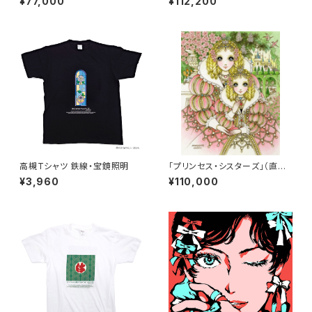
¥77,000
¥112,200
高槻Tシャツ 鉄線・宝鏡照明
「プリンセス・シスターズ」（直筆
サイン入り）
¥3,960
¥110,000