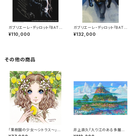
ガブリエーレ・デッロット『BATM
ガブリエーレ・デッロット『BATM
AN THE OLD GUARD』版画
AN DETECTIVE 1000』版画
¥110,000
¥132,000
その他の商品
「果樹園の少女～シトラス～」
井上直久『入り江のある多層海2
（直筆サイン入り）
020』版画