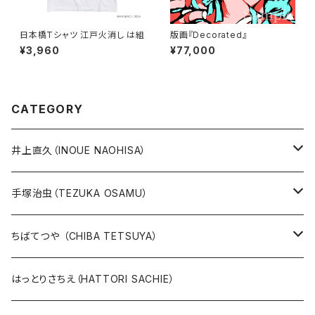
日本橋Tシャツ 江戸火消し は組
版画『Decorated』
¥3,960
¥77,000
CATEGORY
井上直久（INOUE NAOHISA）
人気作品TOP10
手塚治虫（TEZUKA OSAMU）
版画
版画
ちばてつや （CHIBA TETSUYA）
10万未満
鉄腕アトム
本、カレンダー
人気作品TOP10
版画
はっとりさちえ（HATTORI SACHIE）