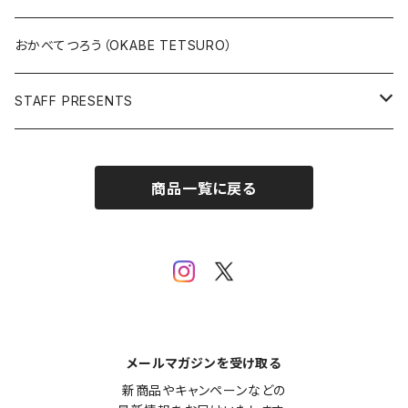
版上サイン【新作】
SPIDER MAN
人気作品TOP5
複製原画
おかべてつろう（OKABE TETSURO）
Open Editions
BATMAN
STAFF PRESENTS
IRON MAN
Staff presents T-shirt
商品一覧に戻る
SUPERMAN
その他
メールマガジンを受け取る
新商品やキャンペーンなどの
