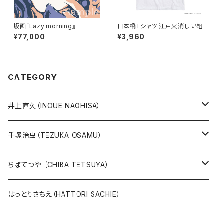
版画『Lazy morning』
日本橋Tシャツ 江戸火消し い組
¥77,000
¥3,960
CATEGORY
井上直久（INOUE NAOHISA）
人気作品TOP10
手塚治虫（TEZUKA OSAMU）
版画
版画
ちばてつや （CHIBA TETSUYA）
10万未満
鉄腕アトム
本、カレンダー
人気作品TOP10
版画
はっとりさちえ（HATTORI SACHIE）