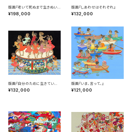
版画『老いて死ぬまで生きぬい
版画『しあわせはそれぞれ』
て』
¥198,000
¥132,000
版画『自分のために生きていいっ
版画『いま、言って、』
て気づけたから』
¥132,000
¥121,000