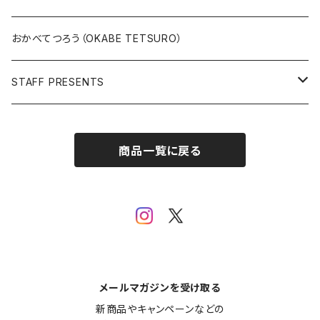
版上サイン【新作】
SPIDER MAN
人気作品TOP5
複製原画
おかべてつろう（OKABE TETSURO）
Open Editions
BATMAN
STAFF PRESENTS
IRON MAN
Staff presents T-shirt
商品一覧に戻る
SUPERMAN
その他
メールマガジンを受け取る
新商品やキャンペーンなどの
