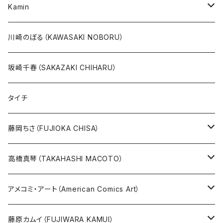
20万未満
ジャングル大帝
あしたのジョー
イバラード新作版画2026
人気作品TOP5
Kamin
20万以上
ブラック・ジャック
その他
版画
川崎のぼる（KAWASAKI NOBORU）
絵本『イバラードの旅』より
リボンの騎士
坂崎千春（SAKAZAKI CHIHARU）
雑誌ＭＯＥ連作
火の鳥
タイチ
めげゾウ特集
オールキャスト
藤岡ちさ（FUJIOKA CHISA）
その他
版画
高橋真琴（TAKAHASHI MACOTO）
原画
版画
アメコミ・アート（American Comics Art）
直筆サイン入り
グッズ
ガブリエーレ・デッロット版画
藤原カムイ（FUJIWARA KAMUI）