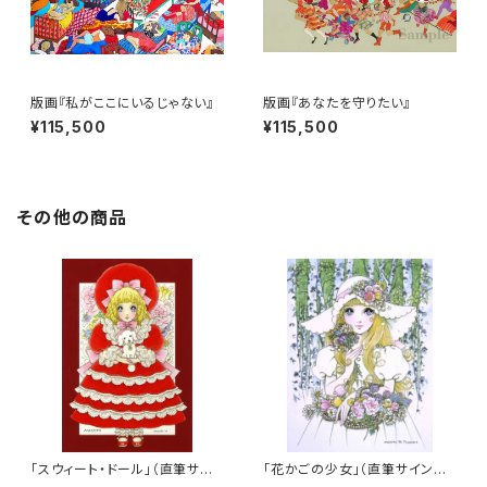
版画『私がここにいるじゃない』
版画『あなたを守りたい』
¥115,500
¥115,500
その他の商品
「スウィート・ドール」（直筆サイ
「花かごの少女」（直筆サイン入
ン入り）
り）