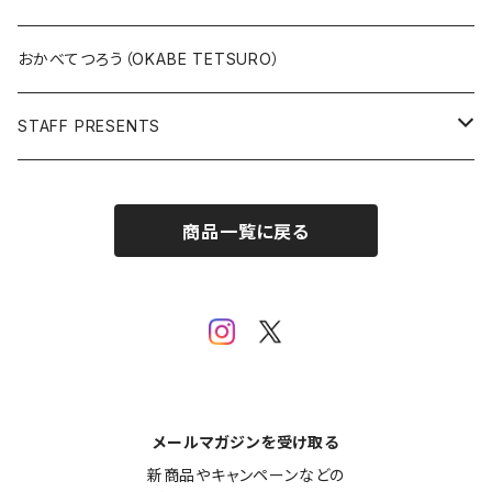
版上サイン【新作】
SPIDER MAN
人気作品TOP5
複製原画
おかべてつろう（OKABE TETSURO）
Open Editions
BATMAN
STAFF PRESENTS
IRON MAN
Staff presents T-shirt
商品一覧に戻る
SUPERMAN
その他
メールマガジンを受け取る
新商品やキャンペーンなどの
