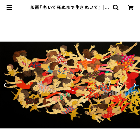
版画『老いて死ぬまで生きぬいて』 | A
RT SPACE