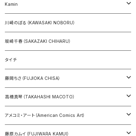
20万未満
ジャングル大帝
あしたのジョー
イバラード新作版画2026
人気作品TOP5
Kamin
20万以上
ブラック・ジャック
その他
版画
川崎のぼる（KAWASAKI NOBORU）
絵本『イバラードの旅』より
リボンの騎士
坂崎千春（SAKAZAKI CHIHARU）
雑誌ＭＯＥ連作
火の鳥
タイチ
めげゾウ特集
オールキャスト
藤岡ちさ（FUJIOKA CHISA）
その他
版画
高橋真琴（TAKAHASHI MACOTO）
原画
版画
アメコミ・アート（American Comics Art）
直筆サイン入り
グッズ
ガブリエーレ・デッロット版画
藤原カムイ（FUJIWARA KAMUI）