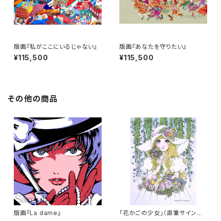
版画『私がここにいるじゃない』
版画『あなたを守りたい』
¥115,500
¥115,500
その他の商品
版画『La dame』
「花かごの少女」（直筆サイン入
り）