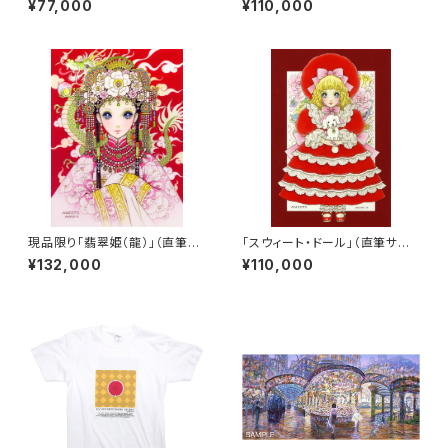
¥77,000
¥110,000
現品限り「翡翠姫（龍）」（直筆サ
「スウィート・ドール」（直筆サイ
イン入り）
ン入り）
¥132,000
¥110,000