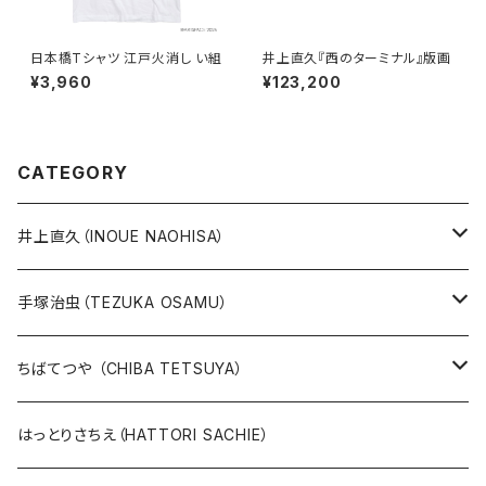
日本橋Tシャツ 江戸火消し い組
井上直久『西のターミナル』版画
¥3,960
¥123,200
CATEGORY
井上直久（INOUE NAOHISA）
人気作品TOP10
手塚治虫（TEZUKA OSAMU）
版画
版画
ちばてつや （CHIBA TETSUYA）
10万未満
鉄腕アトム
本、カレンダー
人気作品TOP10
版画
はっとりさちえ（HATTORI SACHIE）