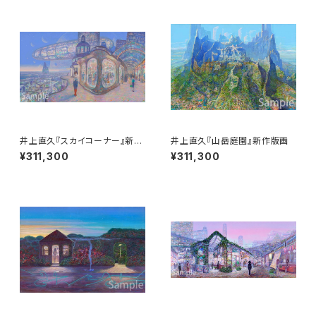
井上直久『スカイコーナー』新作
井上直久『山岳庭園』新作版画
版画
¥311,300
¥311,300