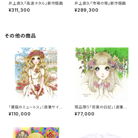
井上直久『高速ホタル』新作版画
井上直久『市場の宵』新作版画
¥311,300
¥289,300
その他の商品
「潮風のミュートス」（直筆サイン
現品限り「若葉の日記」（直筆サ
入り）
イン入り）
¥110,000
¥77,000