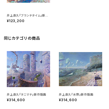
井上直久『ブランチタイム』新作
版画
¥123,200
同じカテゴリの商品
井上直久『タニマチ』新作版画
井上直久『水際』新作版画
¥314,600
¥314,600