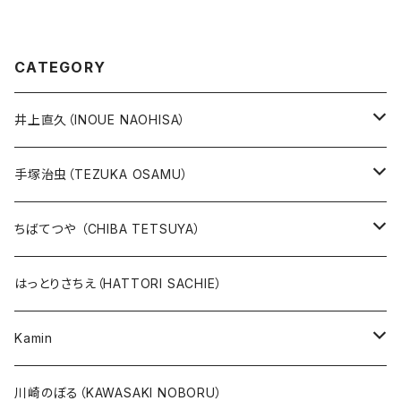
CATEGORY
井上直久（INOUE NAOHISA）
人気作品TOP10
手塚治虫（TEZUKA OSAMU）
版画
版画
ちばてつや （CHIBA TETSUYA）
10万未満
鉄腕アトム
本、カレンダー
人気作品TOP10
版画
はっとりさちえ（HATTORI SACHIE）
20万未満
ジャングル大帝
あしたのジョー
イバラード新作版画2026
人気作品TOP5
Kamin
20万以上
ブラック・ジャック
その他
版画
川崎のぼる（KAWASAKI NOBORU）