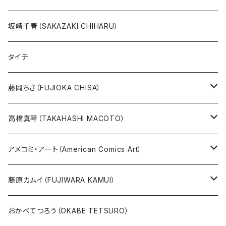
絵本『イバラードの旅』より
リボンの騎士
坂崎千春（SAKAZAKI CHIHARU）
雑誌ＭＯＥ連作
火の鳥
タイチ
めげゾウ特集
オールキャスト
藤岡ちさ（FUJIOKA CHISA）
その他
版画
高橋真琴（TAKAHASHI MACOTO）
原画
版画
アメコミ・アート（American Comics Art）
直筆サイン入り
グッズ
ガブリエーレ・デッロット版画
藤原カムイ（FUJIWARA KAMUI）
版上サイン【新作】
SPIDER MAN
人気作品TOP5
複製原画
おかべてつろう（OKABE TETSURO）