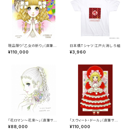
現品限り「乙女の祈り」（直筆サ
日本橋Tシャツ 江戸火消し ろ組
イン入り）
¥110,000
¥3,960
「花ロマン～花束～」（直筆サイ
「スウィート・ドール」（直筆サイ
ン入り）
ン入り）
¥88,000
¥110,000