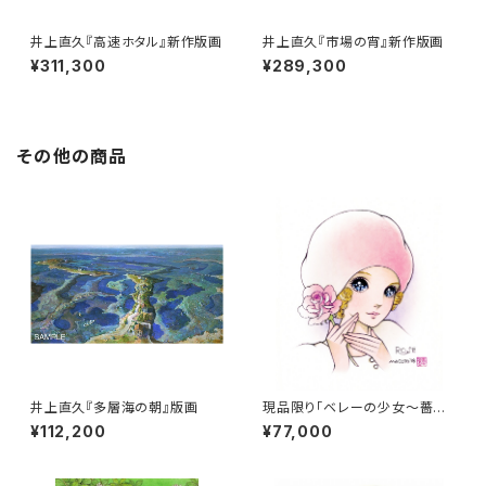
井上直久『高速ホタル』新作版画
井上直久『市場の宵』新作版画
¥311,300
¥289,300
その他の商品
井上直久『多層海の朝』版画
現品限り「ベレーの少女～薔薇
～」（直筆サイン入り）
¥112,200
¥77,000