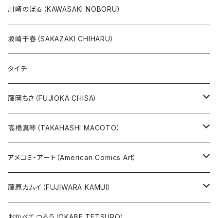
20万以上
ブラック・ジャック
その他
版画
川崎のぼる（KAWASAKI NOBORU）
絵本『イバラードの旅』より
リボンの騎士
坂崎千春（SAKAZAKI CHIHARU）
雑誌ＭＯＥ連作
火の鳥
タイチ
めげゾウ特集
オールキャスト
藤岡ちさ（FUJIOKA CHISA）
その他
版画
高橋真琴（TAKAHASHI MACOTO）
原画
版画
アメコミ・アート（American Comics Art）
直筆サイン入り
グッズ
ガブリエーレ・デッロット版画
藤原カムイ（FUJIWARA KAMUI）
版上サイン【新作】
SPIDER MAN
人気作品TOP5
複製原画
おかべてつろう（OKABE TETSURO）