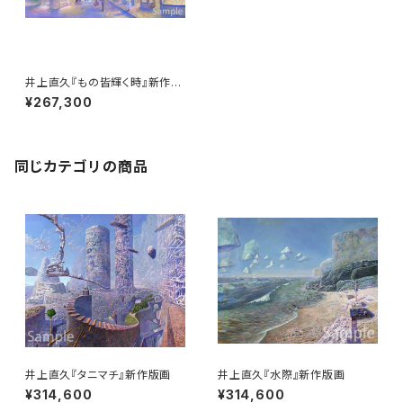
井上直久『もの皆輝く時』新作版
画
¥267,300
同じカテゴリの商品
井上直久『タニマチ』新作版画
井上直久『水際』新作版画
¥314,600
¥314,600