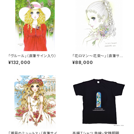
「ヴルール」（直筆サイン入り）
「花ロマン～花束～」（直筆サイ
ン入り）
¥132,000
¥88,000
「潮風のミュートス」（直筆サイン
高槻Tシャツ 鉄線・宝鏡照明