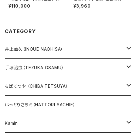
入り）
¥110,000
¥3,960
CATEGORY
井上直久（INOUE NAOHISA）
人気作品TOP10
手塚治虫（TEZUKA OSAMU）
版画
版画
ちばてつや （CHIBA TETSUYA）
10万未満
鉄腕アトム
本、カレンダー
人気作品TOP10
版画
はっとりさちえ（HATTORI SACHIE）
20万未満
ジャングル大帝
あしたのジョー
イバラード新作版画2026
人気作品TOP5
Kamin