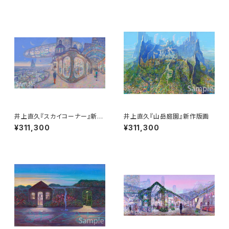
井上直久『スカイコーナー』新作
井上直久『山岳庭園』新作版画
版画
¥311,300
¥311,300