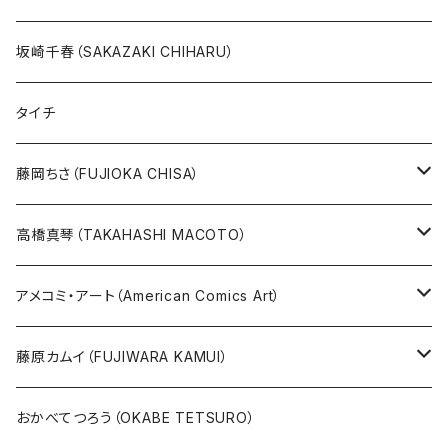
絵本『イバラードの旅』より
リボンの騎士
坂崎千春（SAKAZAKI CHIHARU）
雑誌ＭＯＥ連作
火の鳥
タイチ
めげゾウ特集
オールキャスト
藤岡ちさ（FUJIOKA CHISA）
その他
版画
高橋真琴（TAKAHASHI MACOTO）
原画
版画
アメコミ・アート（American Comics Art）
直筆サイン入り
グッズ
ガブリエーレ・デッロット版画
藤原カムイ（FUJIWARA KAMUI）
版上サイン【新作】
SPIDER MAN
人気作品TOP5
複製原画
おかべてつろう（OKABE TETSURO）