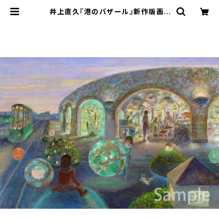
井上直久『港のバザール』新作版画 |
ART SPACE