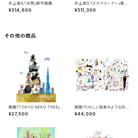
井上直久『水際』新作版画
井上直久『スカイコーナー』新作
版画
¥314,600
¥311,300
その他の商品
版画『TOKYO NEKO TREE』
版画『たのしい音楽のような日
で』
¥27,500
¥44,000