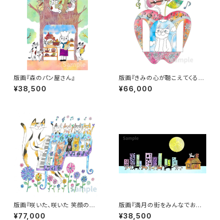
版画『森のパン屋さん』
版画『きみの心が聴こえてくる
よ』
¥38,500
¥66,000
版画『咲いた、咲いた 笑顔の花
版画『満月の街をみんなでお散
が』
歩』
¥77,000
¥38,500