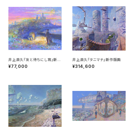
井上直久『友と待ちにし宵』新作
井上直久『タニマチ』新作版画
版画
¥77,000
¥314,600