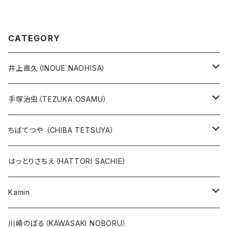
CATEGORY
井上直久（INOUE NAOHISA）
人気作品TOP10
手塚治虫（TEZUKA OSAMU）
版画
版画
ちばてつや （CHIBA TETSUYA）
10万未満
鉄腕アトム
本、カレンダー
人気作品TOP10
版画
はっとりさちえ（HATTORI SACHIE）
20万未満
ジャングル大帝
あしたのジョー
イバラード新作版画2026
人気作品TOP5
Kamin
20万以上
ブラック・ジャック
その他
版画
川崎のぼる（KAWASAKI NOBORU）