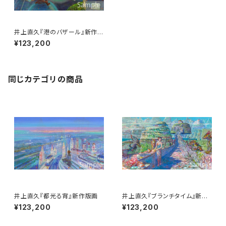
井上直久『港のバザール』新作版
画
¥123,200
同じカテゴリの商品
井上直久『都光る宵』新作版画
井上直久『ブランチタイム』新作
版画
¥123,200
¥123,200