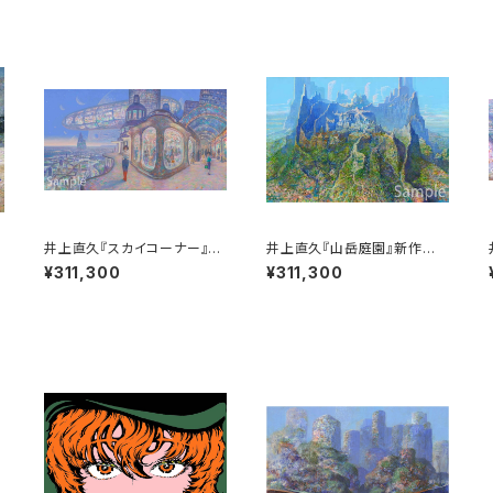
井上直久『スカイコーナー』新
井上直久『山岳庭園』新作版
作版画
画
¥311,300
¥311,300