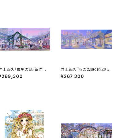
井上直久『市場の宵』新作版
井上直久『もの皆輝く時』新作
画
版画
¥289,300
¥267,300