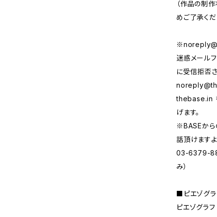
（作品の制作
めご了承くだ
※
noreply@
迷惑メールフ
に受信拒否さ
noreply@th
thebase
げます。
※BASEか
話頂けますよ
03-6379
み）
■ピエゾグラ
ピエゾグラフ（