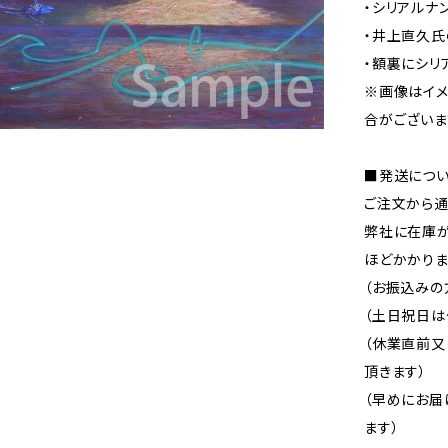
・シリアルナ
・井上直久氏
・額裏にシリ
※画像はイ
合がございま
■発送につ
ご注文から通
弊社に在庫が
ほどかかりま
（お振込みの
（土日祝日は
（休業直前
頂きます）
（早めにお届
ます）