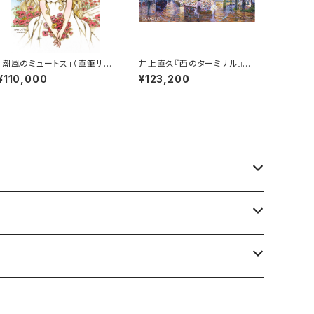
「潮風のミュートス」（直筆サイ
井上直久『西のターミナル』版
ン入り）
画
¥110,000
¥123,200