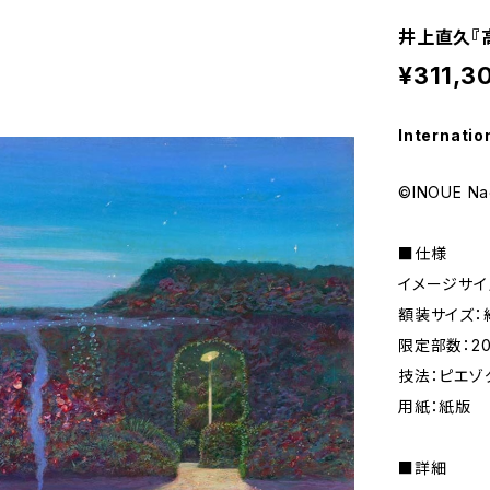
井上直久『
¥311,3
Internatio
©INOUE Na
■仕様
イメージサイズ
額装サイズ：約7
限定部数：2
技法：ピエゾ
用紙：紙版
■詳細