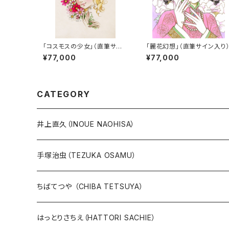
「コスモスの少女」（直筆サイ
「麗花幻想」（直筆サイン入り
ン入り）
¥77,000
¥77,000
CATEGORY
井上直久（INOUE NAOHISA）
人気作品TOP10
手塚治虫（TEZUKA OSAMU）
版画
版画
ちばてつや （CHIBA TETSUYA）
10万未満
鉄腕アトム
本、カレンダー
人気作品TOP10
版画
はっとりさちえ（HATTORI SACHIE）