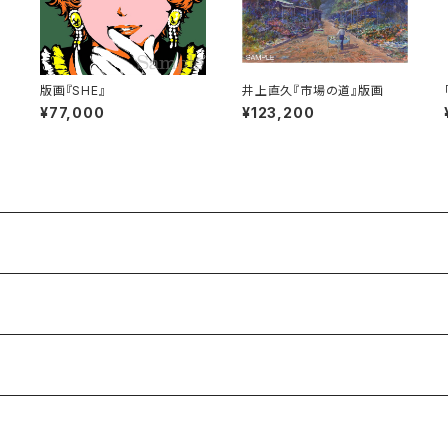
）
版画『SHE』
井上直久『市場の道』版画
¥77,000
¥123,200