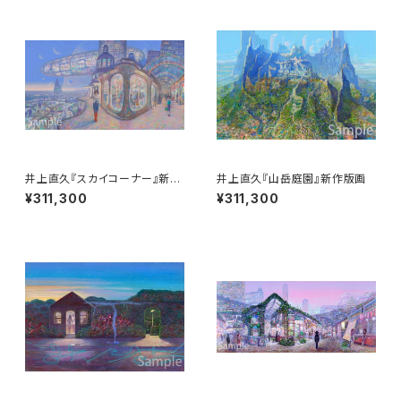
井上直久『スカイコーナー』新作
井上直久『山岳庭園』新作版画
版画
¥311,300
¥311,300