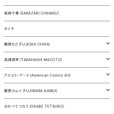
絵本『イバラードの旅』より
リボンの騎士
坂崎千春（SAKAZAKI CHIHARU）
雑誌ＭＯＥ連作
火の鳥
タイチ
めげゾウ特集
オールキャスト
藤岡ちさ（FUJIOKA CHISA）
その他
版画
高橋真琴（TAKAHASHI MACOTO）
原画
版画
アメコミ・アート（American Comics Art）
直筆サイン入り
グッズ
ガブリエーレ・デッロット版画
藤原カムイ（FUJIWARA KAMUI）
版上サイン【新作】
SPIDER MAN
人気作品TOP5
複製原画
おかべてつろう（OKABE TETSURO）