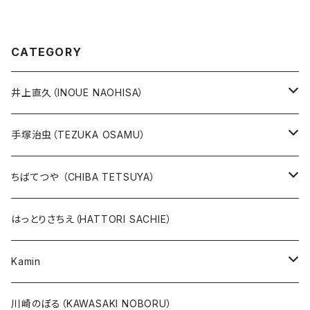
CATEGORY
井上直久（INOUE NAOHISA）
人気作品TOP10
手塚治虫（TEZUKA OSAMU）
版画
版画
ちばてつや （CHIBA TETSUYA）
10万未満
鉄腕アトム
本、カレンダー
人気作品TOP10
版画
はっとりさちえ（HATTORI SACHIE）
20万未満
ジャングル大帝
あしたのジョー
イバラード新作版画2026
人気作品TOP5
Kamin
20万以上
ブラック・ジャック
その他
版画
川崎のぼる（KAWASAKI NOBORU）