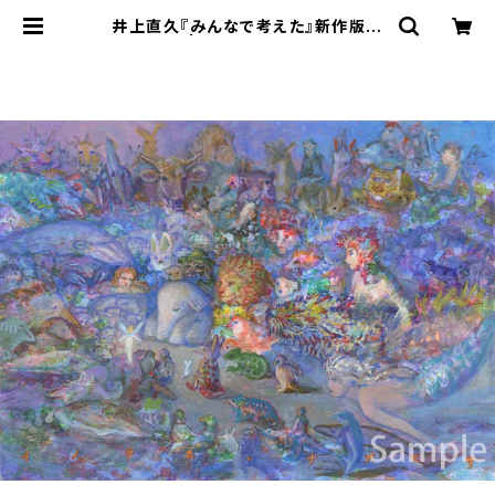
井上直久『みんなで考えた』新作版画
| ART SPACE