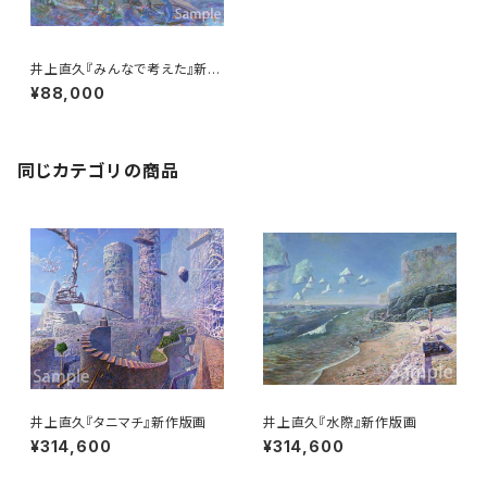
井上直久『みんなで考えた』新作
版画
¥88,000
同じカテゴリの商品
井上直久『タニマチ』新作版画
井上直久『水際』新作版画
¥314,600
¥314,600