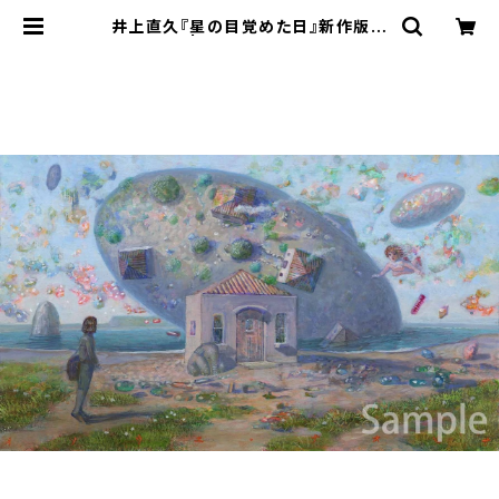
井上直久『星の目覚めた日』新作版画
| ART SPACE