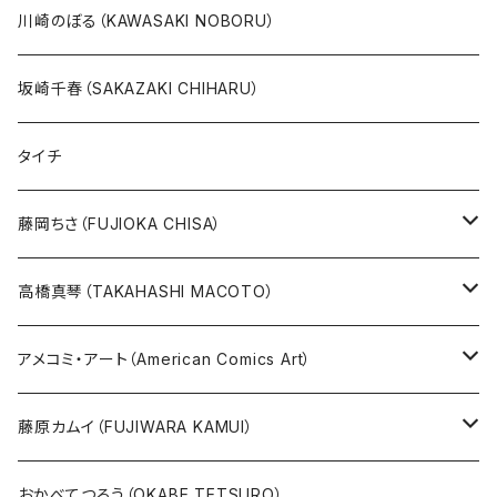
20万以上
ブラック・ジャック
その他
版画
川崎のぼる（KAWASAKI NOBORU）
絵本『イバラードの旅』より
リボンの騎士
坂崎千春（SAKAZAKI CHIHARU）
雑誌ＭＯＥ連作
火の鳥
タイチ
めげゾウ特集
オールキャスト
藤岡ちさ（FUJIOKA CHISA）
その他
版画
高橋真琴（TAKAHASHI MACOTO）
原画
版画
アメコミ・アート（American Comics Art）
直筆サイン入り
グッズ
ガブリエーレ・デッロット版画
藤原カムイ（FUJIWARA KAMUI）
版上サイン【新作】
SPIDER MAN
人気作品TOP5
複製原画
おかべてつろう（OKABE TETSURO）