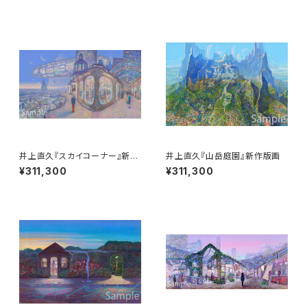
井上直久『スカイコーナー』新作
井上直久『山岳庭園』新作版画
版画
¥311,300
¥311,300