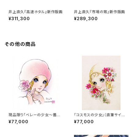
井上直久『高速ホタル』新作版画
井上直久『市場の宵』新作版画
¥311,300
¥289,300
その他の商品
現品限り「ベレーの少女～薔薇
「コスモスの少女」（直筆サイン
～」（直筆サイン入り）
入り）
¥77,000
¥77,000