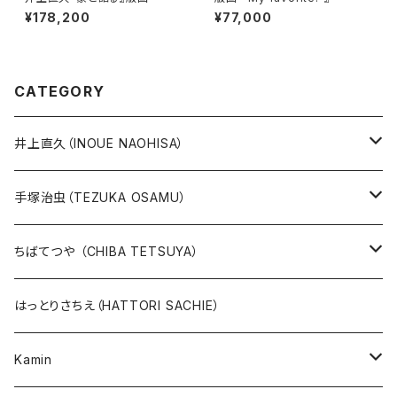
¥178,200
¥77,000
CATEGORY
井上直久（INOUE NAOHISA）
人気作品TOP10
手塚治虫（TEZUKA OSAMU）
版画
版画
ちばてつや （CHIBA TETSUYA）
10万未満
鉄腕アトム
本、カレンダー
人気作品TOP10
版画
はっとりさちえ（HATTORI SACHIE）
20万未満
ジャングル大帝
あしたのジョー
イバラード新作版画2026
人気作品TOP5
Kamin