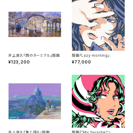
井上直久『西のターミナル』版画
版画『Lazy morning』
¥123,200
¥77,000
井上直久『象と語る』版画
版画『“My favorite!”』