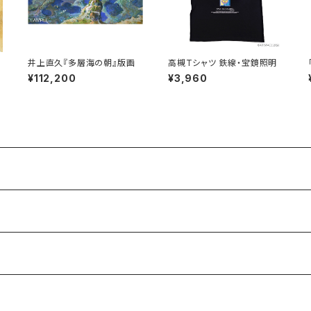
井上直久『多層海の朝』版画
高槻Tシャツ 鉄線・宝鏡照明
¥112,200
¥3,960