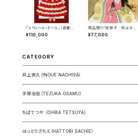
「スウィート・ドール」（直筆サ
現品限り「枕草子 秋は夕暮
イン入り）
れ」（直筆サイン入り）
¥110,000
¥77,000
CATEGORY
井上直久（INOUE NAOHISA）
人気作品TOP10
手塚治虫（TEZUKA OSAMU）
版画
版画
ちばてつや （CHIBA TETSUYA）
10万未満
鉄腕アトム
本、カレンダー
人気作品TOP10
版画
はっとりさちえ（HATTORI SACHIE）