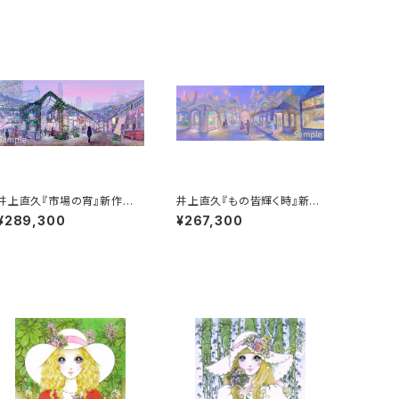
井上直久『市場の宵』新作版
井上直久『もの皆輝く時』新作
画
版画
¥289,300
¥267,300