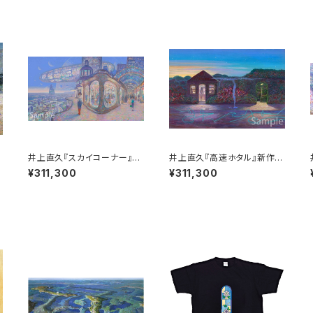
井上直久『スカイコーナー』新
井上直久『高速ホタル』新作版
作版画
画
¥311,300
¥311,300