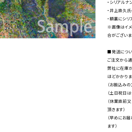
・シリアルナ
・井上直久氏
・額裏にシリ
※画像はイ
合がございま
■発送につ
ご注文から通
弊社に在庫が
ほどかかりま
（お振込みの
（土日祝日は
（休業直前
頂きます）
（早めにお届
ます）