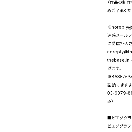
（作品の制作
めご了承くだ
※
noreply@
迷惑メールフ
に受信拒否さ
noreply@th
thebase
げます。
※BASEか
話頂けますよ
03-6379
み）
■ピエゾグラ
ピエゾグラフ（