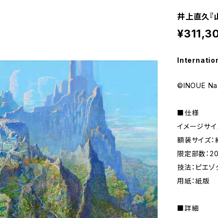
井上直久『
¥311,3
Internatio
©INOUE Na
■仕様
イメージサイズ
額装サイズ：約
限定部数：2
技法：ピエゾ
用紙：紙版
■詳細