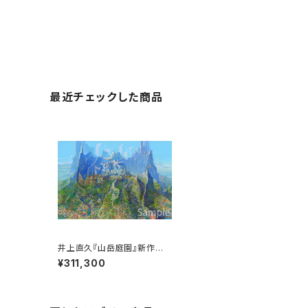
最近チェックした商品
井上直久『山岳庭園』新作版
画
¥311,300