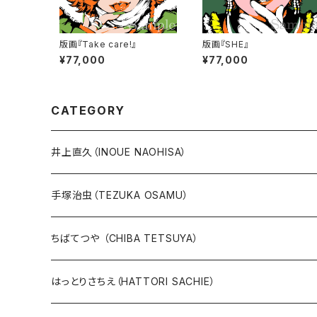
版画『Take care!』
版画『SHE』
¥77,000
¥77,000
CATEGORY
井上直久（INOUE NAOHISA）
人気作品TOP10
手塚治虫（TEZUKA OSAMU）
版画
版画
ちばてつや （CHIBA TETSUYA）
10万未満
鉄腕アトム
本、カレンダー
人気作品TOP10
版画
はっとりさちえ（HATTORI SACHIE）