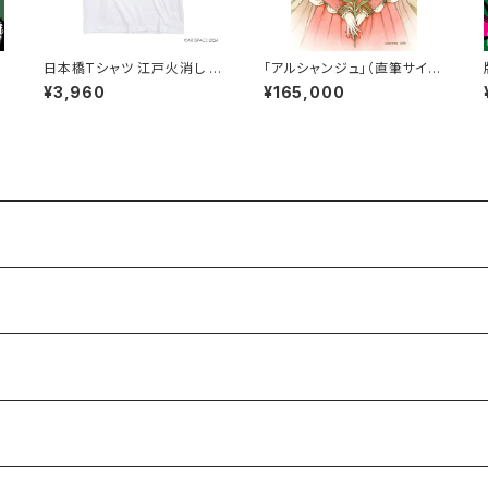
日本橋Tシャツ 江戸火消し 千
「アルシャンジュ」（直筆サイン
組
入り）
¥3,960
¥165,000