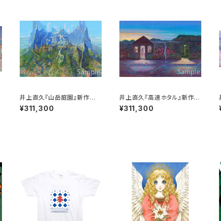
新
井上直久『山岳庭園』新作版
井上直久『高速ホタル』新作版
画
画
¥311,300
¥311,300