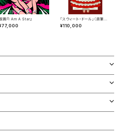
版画『I Am A Star』
「スウィート・ドール」（直筆サ
イン入り）
¥77,000
¥110,000