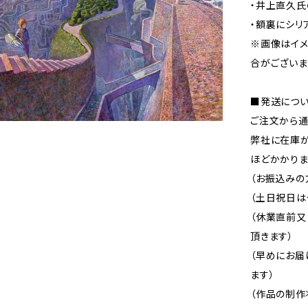
・井上直久氏
・額裏にシリ
※画像はイ
合がございま
■発送につ
ご注文から通
弊社に在庫が
ほどかかりま
（お振込みの
（土日祝日は
（休業直前
頂きます）
（早めにお届
ます）
（作品の制作