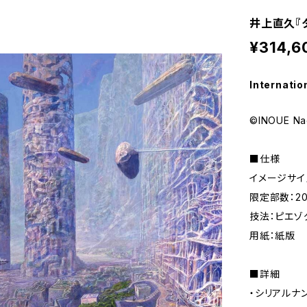
井上直久『
¥314,6
Internatio
©INOUE Na
■仕様
イメージサイズ
限定部数：2
技法：ピエゾ
用紙：紙版
■詳細
・シリアルナ