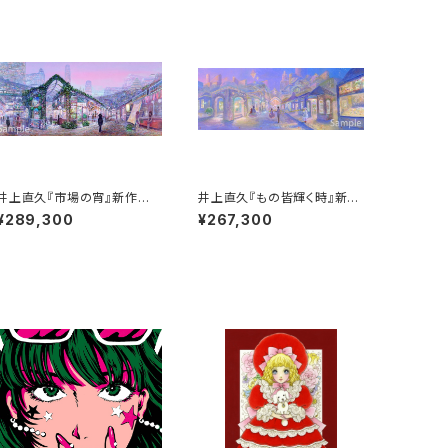
井上直久『市場の宵』新作版
井上直久『もの皆輝く時』新作
画
版画
¥289,300
¥267,300