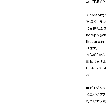
めご了承くだ
※
noreply@
迷惑メールフ
に受信拒否さ
noreply@th
thebase
げます。
※BASEか
話頂けますよ
03-6379
み）
■ピエゾグラ
ピエゾグラフ（
術でピエゾ