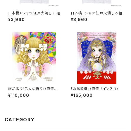
日本橋Tシャツ 江戸火消し に組
日本橋Tシャツ 江戸火消し ろ組
¥3,960
¥3,960
現品限り「乙女の祈り」（直筆サ
「水晶浪漫」（直筆サイン入り）
イン入り）
¥110,000
¥165,000
CATEGORY