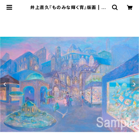
井上直久『ものみな輝く宵』版画 | AR
T SPACE