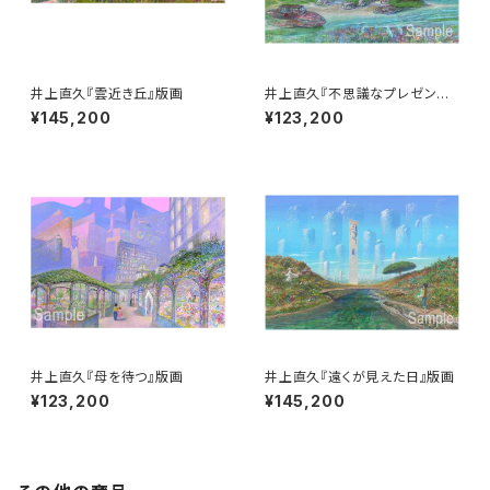
井上直久『雲近き丘』版画
井上直久『不思議なプレゼント』
版画
¥145,200
¥123,200
井上直久『母を待つ』版画
井上直久『遠くが見えた日』版画
¥123,200
¥145,200