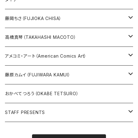
めげゾウ特集
オールキャスト
藤岡ちさ（FUJIOKA CHISA）
その他
版画
高橋真琴（TAKAHASHI MACOTO）
原画
版画
アメコミ・アート（American Comics Art）
直筆サイン入り
グッズ
ガブリエーレ・デッロット版画
藤原カムイ（FUJIWARA KAMUI）
版上サイン【新作】
SPIDER MAN
人気作品TOP5
複製原画
おかべてつろう（OKABE TETSURO）
Open Editions
BATMAN
STAFF PRESENTS
IRON MAN
Staff presents T-shirt