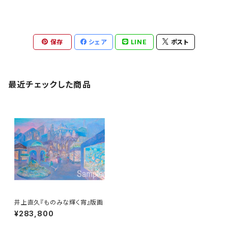
保存
シェア
LINE
ポスト
最近チェックした商品
井上直久『ものみな輝く宵』版画
¥283,800