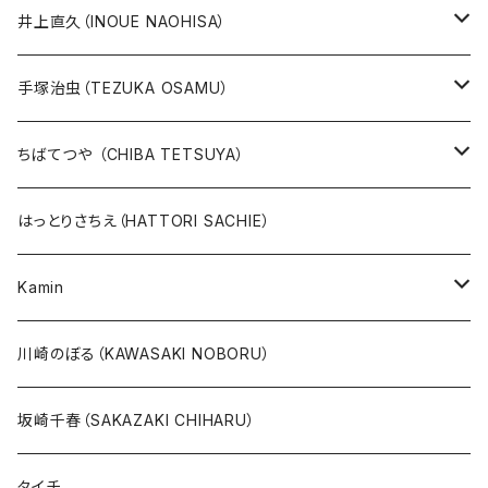
井上直久（INOUE NAOHISA）
人気作品TOP10
手塚治虫（TEZUKA OSAMU）
版画
版画
ちばてつや （CHIBA TETSUYA）
10万未満
鉄腕アトム
本、カレンダー
人気作品TOP10
版画
はっとりさちえ（HATTORI SACHIE）
20万未満
ジャングル大帝
あしたのジョー
イバラード新作版画2026
人気作品TOP5
Kamin
20万以上
ブラック・ジャック
その他
版画
川崎のぼる（KAWASAKI NOBORU）
絵本『イバラードの旅』より
リボンの騎士
坂崎千春（SAKAZAKI CHIHARU）
雑誌ＭＯＥ連作
火の鳥
タイチ