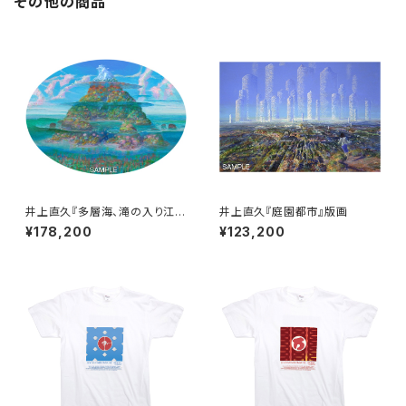
その他の商品
井上直久『多層海、滝の入り江』
井上直久『庭園都市』版画
版画
¥178,200
¥123,200