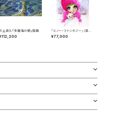
井上直久『多層海の朝』版画
「スノー・ファンタジー」（直筆
サイン入り）
¥112,200
¥77,000