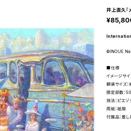
井上直久『
¥85,80
Internatio
©INOUE Na
■仕様
イメージサイズ
額装サイズ：約
限定部数：5
技法：ピエゾ
用紙：紙版
付属品：差し