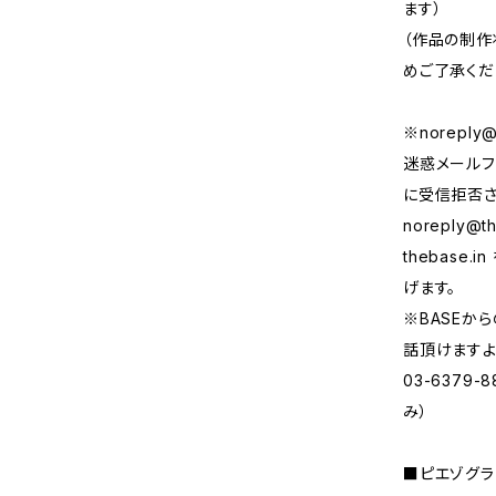
ます）
（作品の制作
めご了承くだ
※
noreply@
迷惑メールフ
に受信拒否さ
noreply@th
thebase
げます。
※BASEか
話頂けますよ
03-6379
み）
■ピエゾグラ