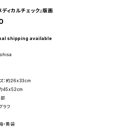
メディカルチェック』版画
0
nal shipping available
ohisa
：約26x33cm
45x52cm
0部
グラフ
箱・黄袋