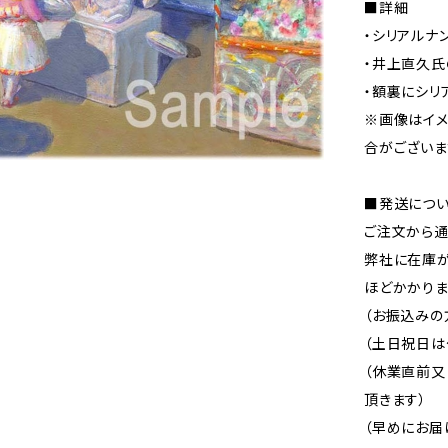
■詳細
・シリアルナ
・井上直久氏
・額裏にシリ
※画像はイ
合がございま
■発送につ
ご注文から通
弊社に在庫が
ほどかかりま
（お振込みの
（土日祝日は
（休業直前
頂きます）
（早めにお届