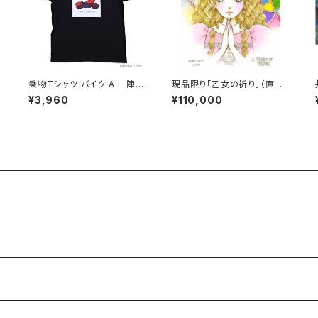
は
乗物Tシャツ バイク A 一陣突
現品限り「乙女の祈り」（直筆
風
サイン入り）
¥3,960
¥110,000