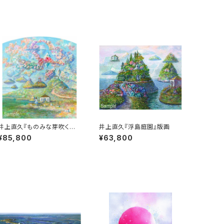
井上直久『ものみな芽吹く日』
井上直久『浮島庭園』版画
版画
¥85,800
¥63,800