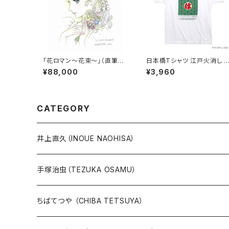
「花ロマン～花束～」（直筆サ
日本橋Tシャツ 江戸火消し 
イン入り）
組
¥88,000
¥3,960
CATEGORY
井上直久（INOUE NAOHISA）
人気作品TOP10
手塚治虫（TEZUKA OSAMU）
版画
版画
ちばてつや （CHIBA TETSUYA）