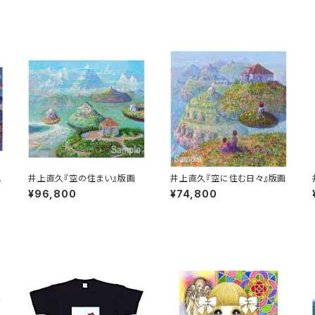
井上直久『空の住まい』版画
井上直久『空に住む日々』版画
¥96,800
¥74,800