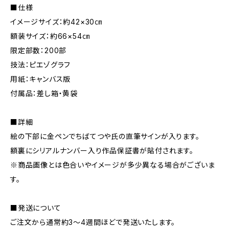
■仕様
イメージサイズ：約42×30㎝
額装サイズ：約66×54㎝
限定部数：200部
技法：ピエゾグラフ
用紙：キャンバス版
付属品：差し箱・黄袋
■詳細
絵の下部に金ペンでちばてつや氏の直筆サインが入ります。
額裏にシリアルナンバー入り作品保証書が貼付されます。
※商品画像とは色合いやイメージが多少異なる場合がございま
す。
■発送について
ご注文から通常約3〜4週間ほどで発送いたします。