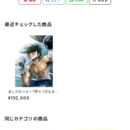
保存
シェア
LINE
ポスト
最近チェックした商品
あしたのジョー『燃えつきるま
で』 版画
¥132,000
同じカテゴリの商品