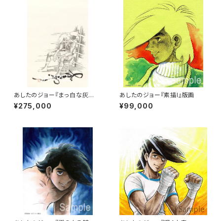
あしたのジョー『まっ白な灰
あしたのジョー『素描I』版画
に…。（和紙ver．）』版画
¥275,000
¥99,000