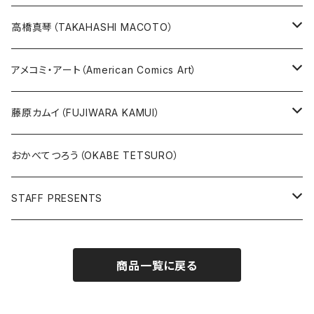
その他
版画
高橋真琴（TAKAHASHI MACOTO）
原画
版画
アメコミ・アート（American Comics Art）
直筆サイン入り
グッズ
ガブリエーレ・デッロット版画
藤原カムイ（FUJIWARA KAMUI）
版上サイン【新作】
SPIDER MAN
人気作品TOP5
複製原画
おかべてつろう（OKABE TETSURO）
Open Editions
BATMAN
STAFF PRESENTS
IRON MAN
Staff presents T-shirt
商品一覧に戻る
SUPERMAN
その他