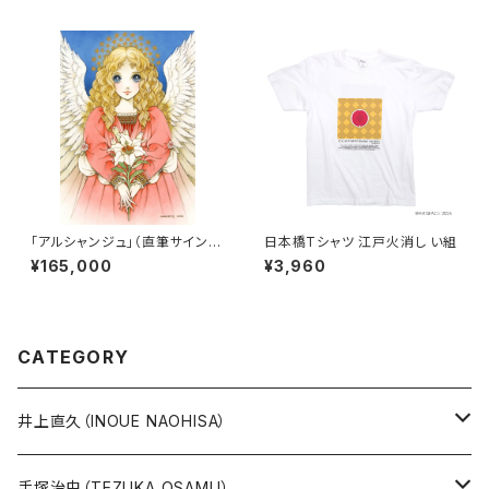
「アルシャンジュ」（直筆サイン入
日本橋Tシャツ 江戸火消し い組
り）
¥165,000
¥3,960
CATEGORY
井上直久（INOUE NAOHISA）
人気作品TOP10
手塚治虫（TEZUKA OSAMU）