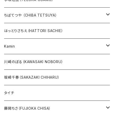
版画
版画
ちばてつや （CHIBA TETSUYA）
10万未満
鉄腕アトム
本、カレンダー
人気作品TOP10
版画
はっとりさちえ（HATTORI SACHIE）
20万未満
ジャングル大帝
あしたのジョー
イバラード新作版画2026
人気作品TOP5
Kamin
20万以上
ブラック・ジャック
その他
版画
川崎のぼる（KAWASAKI NOBORU）
絵本『イバラードの旅』より
リボンの騎士
坂崎千春（SAKAZAKI CHIHARU）
雑誌ＭＯＥ連作
火の鳥
タイチ
めげゾウ特集
オールキャスト
藤岡ちさ（FUJIOKA CHISA）