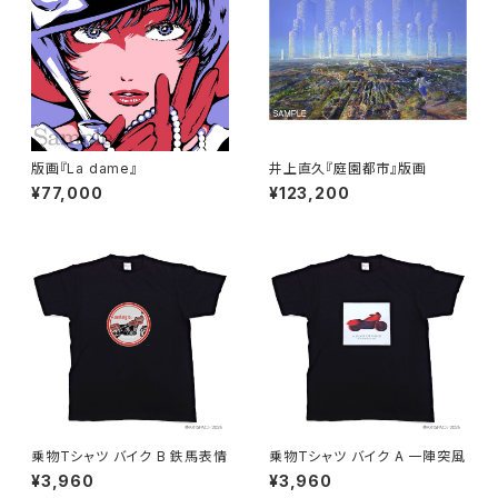
版画『La dame』
井上直久『庭園都市』版画
¥77,000
¥123,200
乗物Tシャツ バイク B 鉄馬表情
乗物Tシャツ バイク A 一陣突風
¥3,960
¥3,960