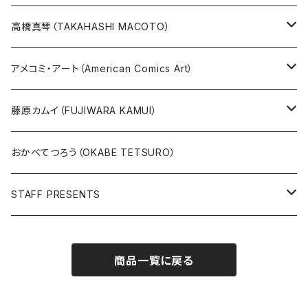
その他
版画
高橋真琴（TAKAHASHI MACOTO）
原画
版画
アメコミ・アート（American Comics Art）
直筆サイン入り
グッズ
ガブリエーレ・デッロット版画
藤原カムイ（FUJIWARA KAMUI）
版上サイン【新作】
SPIDER MAN
人気作品TOP5
複製原画
おかべてつろう（OKABE TETSURO）
Open Editions
BATMAN
STAFF PRESENTS
IRON MAN
Staff presents T-shirt
商品一覧に戻る
SUPERMAN
その他