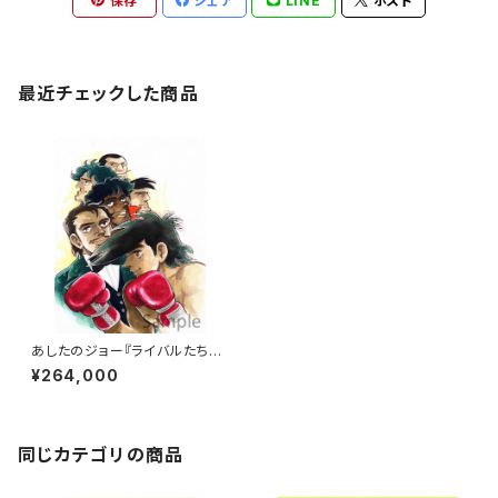
保存
シェア
LINE
ポスト
最近チェックした商品
あしたのジョー『ライバルたち』
版画
¥264,000
同じカテゴリの商品