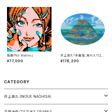
版画『No Matter』
井上直久『多層海、滝の入り江』
版画
¥77,000
¥178,200
CATEGORY
井上直久（INOUE NAOHISA）
人気作品TOP10
手塚治虫（TEZUKA OSAMU）