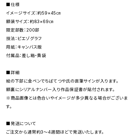
■仕様
イメージサイズ：約59×45㎝
額装サイズ：約83×69㎝
限定部数：200部
技法：ピエゾグラフ
用紙：キャンバス版
付属品：差し箱・黄袋
■詳細
絵の下部に金ペンでちばてつや氏の直筆サインが入ります。
額裏にシリアルナンバー入り作品保証書が貼付されます。
※商品画像とは色合いやイメージが多少異なる場合がございま
す。
■発送について
ご注文から通常約3〜4週間ほどで発送いたします。