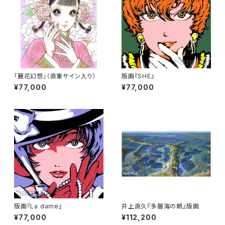
「麗花幻想」（直筆サイン入り）
版画『SHE』
¥77,000
¥77,000
版画『La dame』
井上直久『多層海の朝』版画
¥77,000
¥112,200