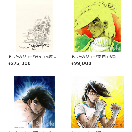
あしたのジョー『まっ白な灰
あしたのジョー『素描I』版画
に…。（和紙ver．）』版画
¥275,000
¥99,000