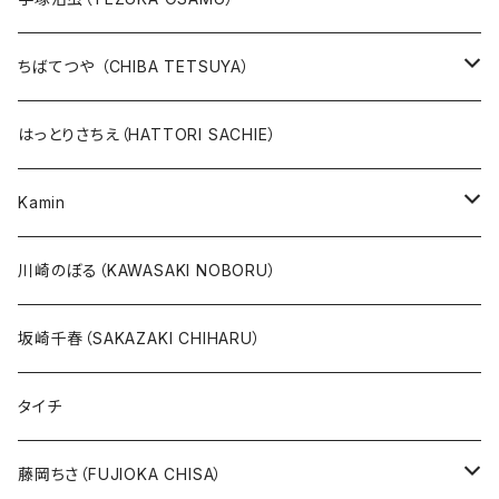
版画
版画
ちばてつや （CHIBA TETSUYA）
10万未満
鉄腕アトム
本、カレンダー
人気作品TOP10
版画
はっとりさちえ（HATTORI SACHIE）
20万未満
ジャングル大帝
あしたのジョー
イバラード新作版画2026
人気作品TOP5
Kamin
20万以上
ブラック・ジャック
その他
版画
川崎のぼる（KAWASAKI NOBORU）
絵本『イバラードの旅』より
リボンの騎士
坂崎千春（SAKAZAKI CHIHARU）
雑誌ＭＯＥ連作
火の鳥
タイチ
めげゾウ特集
オールキャスト
藤岡ちさ（FUJIOKA CHISA）