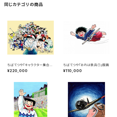
同じカテゴリの商品
ちばてつや『キャラクター集合』
ちばてつや『おれは鉄兵①』版画
版画
¥220,000
¥110,000