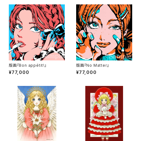
版画『Bon appétit!』
版画『No Matter』
¥77,000
¥77,000