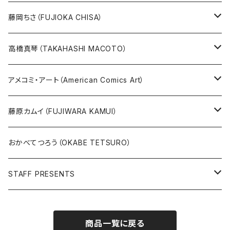
めげゾウ特集
オールキャスト
藤岡ちさ（FUJIOKA CHISA）
その他
版画
高橋真琴（TAKAHASHI MACOTO）
原画
版画
アメコミ・アート（American Comics Art）
直筆サイン入り
グッズ
ガブリエーレ・デッロット版画
藤原カムイ（FUJIWARA KAMUI）
版上サイン【新作】
SPIDER MAN
人気作品TOP5
複製原画
おかべてつろう（OKABE TETSURO）
Open Editions
BATMAN
STAFF PRESENTS
IRON MAN
Staff presents T-shirt
商品一覧に戻る
SUPERMAN