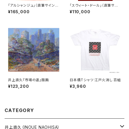
「アルシャンジュ」（直筆サイン入
「スウィート・ドール」（直筆サイ
り）
ン入り）
¥165,000
¥110,000
井上直久『市場の道』版画
日本橋Tシャツ 江戸火消し 百組
¥123,200
¥3,960
CATEGORY
井上直久（INOUE NAOHISA）