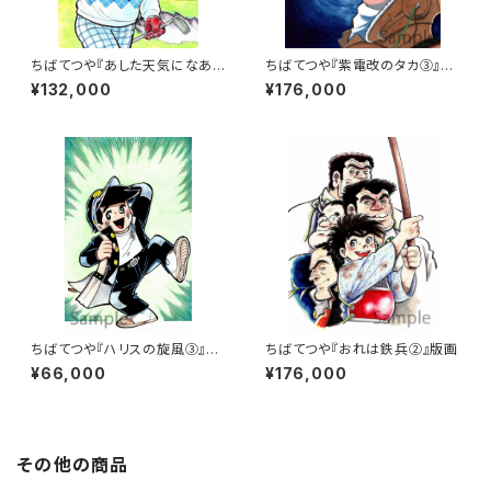
ちばてつや『あした天気になあ
ちばてつや『紫電改のタカ③』版
れ①』版画
画
¥132,000
¥176,000
ちばてつや『ハリスの旋風③』版
ちばてつや『おれは鉄兵②』版画
画
¥66,000
¥176,000
その他の商品