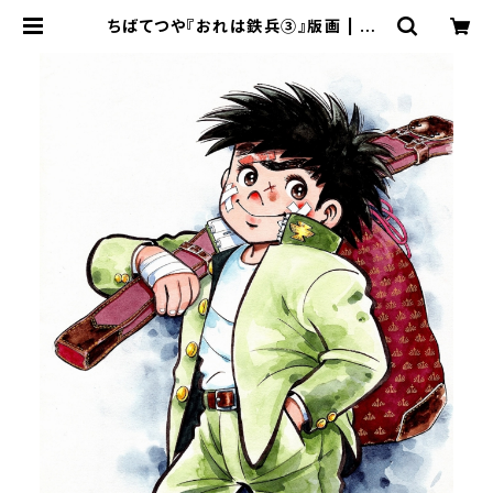
ちばてつや『おれは鉄兵③』版画 | AR
T SPACE