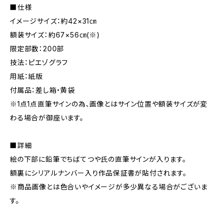
■仕様
イメージサイズ：約42×31㎝
額装サイズ：約67×56㎝(※)
限定部数：200部
技法：ピエゾグラフ
用紙：紙版
付属品：差し箱・黄袋
※1点1点直筆サインの為、画像とはサイン位置や額装サイズが変
わる場合が御座います。
■詳細
絵の下部に鉛筆でちばてつや氏の直筆サインが入ります。
額裏にシリアルナンバー入り作品保証書が貼付されます。
※商品画像とは色合いやイメージが多少異なる場合がございま
す。