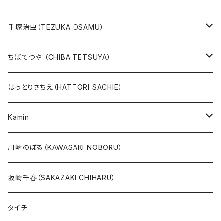
人気作品TOP10
手塚治虫（TEZUKA OSAMU）
版画
版画
ちばてつや （CHIBA TETSUYA）
10万未満
鉄腕アトム
本、カレンダー
人気作品TOP10
版画
はっとりさちえ（HATTORI SACHIE）
20万未満
ジャングル大帝
あしたのジョー
イバラード新作版画2026
人気作品TOP5
Kamin
20万以上
ブラック・ジャック
その他
版画
川崎のぼる（KAWASAKI NOBORU）
絵本『イバラードの旅』より
リボンの騎士
坂崎千春（SAKAZAKI CHIHARU）
雑誌ＭＯＥ連作
火の鳥
タイチ