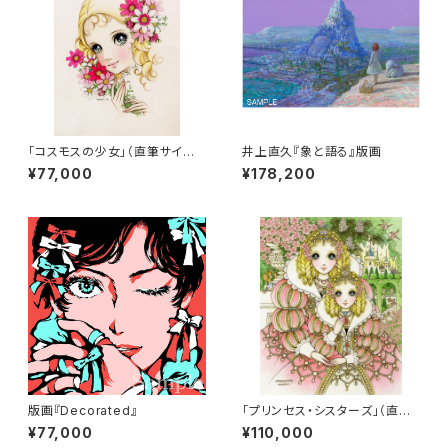
「コスモスの少女」（直筆サイン
井上直久『象と語る』版画
入り）
¥77,000
¥178,200
版画『Decorated』
「プリンセス・シスターズ」（直筆
サイン入り）
¥77,000
¥110,000