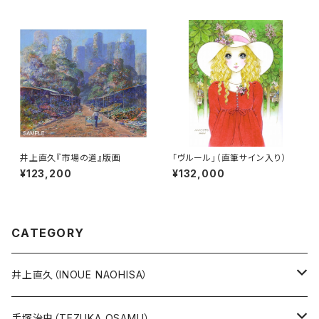
井上直久『市場の道』版画
「ヴルール」（直筆サイン入り）
¥123,200
¥132,000
CATEGORY
井上直久（INOUE NAOHISA）
人気作品TOP10
手塚治虫（TEZUKA OSAMU）