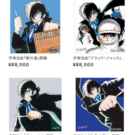
手塚治虫『医の道』版画
手塚治虫『ブラック・ジャック』版
画
¥88,000
¥88,000