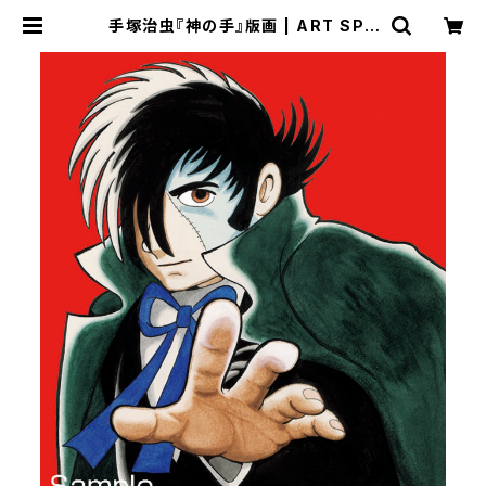
手塚治虫『神の手』版画 | ART SPA
CE