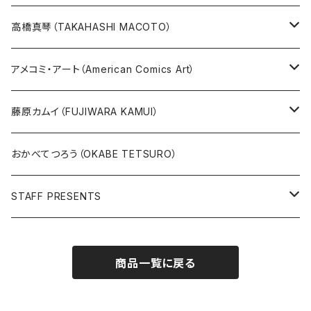
その他
版画
高橋真琴（TAKAHASHI MACOTO）
原画
版画
アメコミ・アート（American Comics Art）
直筆サイン入り
グッズ
ガブリエーレ・デッロット版画
藤原カムイ（FUJIWARA KAMUI）
版上サイン【新作】
SPIDER MAN
人気作品TOP5
複製原画
おかべてつろう（OKABE TETSURO）
Open Editions
BATMAN
STAFF PRESENTS
IRON MAN
Staff presents T-shirt
商品一覧に戻る
SUPERMAN
その他