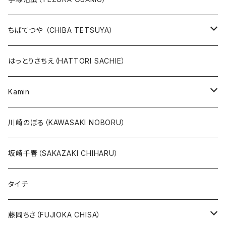
版画
版画
ちばてつや （CHIBA TETSUYA）
10万未満
鉄腕アトム
本、カレンダー
人気作品TOP10
版画
はっとりさちえ（HATTORI SACHIE）
20万未満
ジャングル大帝
あしたのジョー
イバラード新作版画2026
人気作品TOP5
Kamin
20万以上
ブラック・ジャック
その他
版画
川崎のぼる（KAWASAKI NOBORU）
絵本『イバラードの旅』より
リボンの騎士
坂崎千春（SAKAZAKI CHIHARU）
雑誌ＭＯＥ連作
火の鳥
タイチ
めげゾウ特集
オールキャスト
藤岡ちさ（FUJIOKA CHISA）