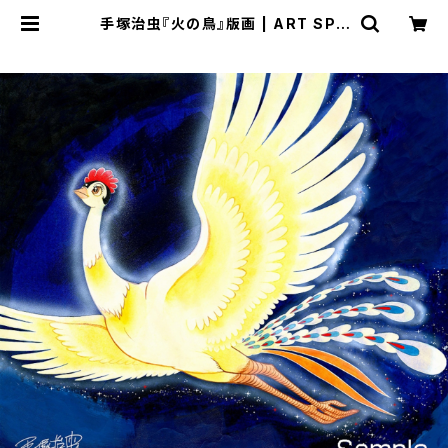
手塚治虫『火の鳥』版画 | ART SPA
CE