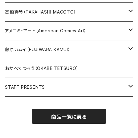
その他
版画
高橋真琴（TAKAHASHI MACOTO）
原画
版画
アメコミ・アート（American Comics Art）
直筆サイン入り
グッズ
ガブリエーレ・デッロット版画
藤原カムイ（FUJIWARA KAMUI）
版上サイン【新作】
SPIDER MAN
人気作品TOP5
複製原画
おかべてつろう（OKABE TETSURO）
Open Editions
BATMAN
STAFF PRESENTS
IRON MAN
Staff presents T-shirt
商品一覧に戻る
SUPERMAN
その他