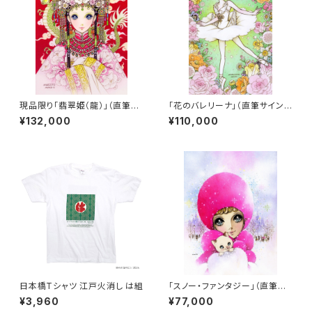
現品限り「翡翠姫（龍）」（直筆サ
「花のバレリーナ」（直筆サイン
イン入り）
入り）
¥132,000
¥110,000
日本橋Tシャツ 江戸火消し は組
「スノー・ファンタジー」（直筆サ
イン入り）
¥3,960
¥77,000