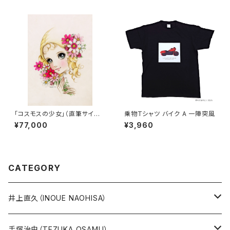
「コスモスの少女」（直筆サイン
乗物Tシャツ バイク A 一陣突風
入り）
¥77,000
¥3,960
CATEGORY
井上直久（INOUE NAOHISA）
人気作品TOP10
手塚治虫（TEZUKA OSAMU）