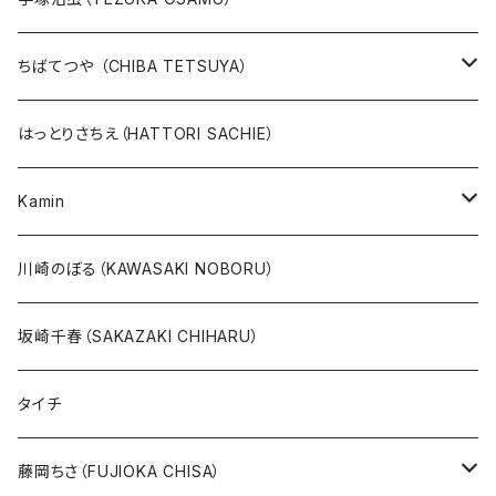
版画
版画
ちばてつや （CHIBA TETSUYA）
10万未満
鉄腕アトム
本、カレンダー
人気作品TOP10
版画
はっとりさちえ（HATTORI SACHIE）
20万未満
ジャングル大帝
あしたのジョー
イバラード新作版画2026
人気作品TOP5
Kamin
20万以上
ブラック・ジャック
その他
版画
川崎のぼる（KAWASAKI NOBORU）
絵本『イバラードの旅』より
リボンの騎士
坂崎千春（SAKAZAKI CHIHARU）
雑誌ＭＯＥ連作
火の鳥
タイチ
めげゾウ特集
オールキャスト
藤岡ちさ（FUJIOKA CHISA）