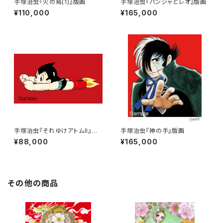
手塚治虫『火の鳥(1)』版画
手塚治虫『パンジャとレオ』版画
¥110,000
¥165,000
手塚治虫『それゆけアトムII』版
手塚治虫『神の手』版画
画
¥88,000
¥165,000
その他の商品