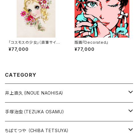
「コスモスの少女」（直筆サイン
版画『Decorated』
入り）
¥77,000
¥77,000
CATEGORY
井上直久（INOUE NAOHISA）
人気作品TOP10
手塚治虫（TEZUKA OSAMU）
版画
版画
ちばてつや （CHIBA TETSUYA）