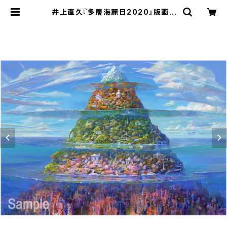
井上直久『多層海麗日2020』版画 |
ART SPACE