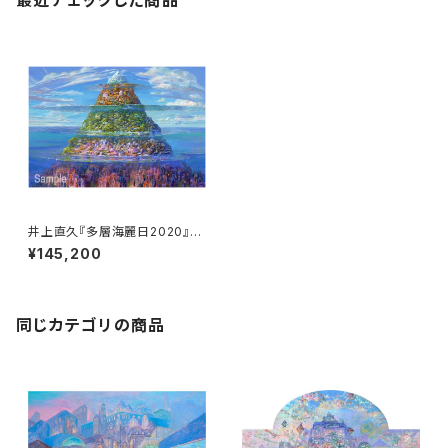
最近チェックした商品
井上直久『多層海麗日2020』版
画
¥145,200
同じカテゴリの商品