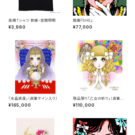
高槻Tシャツ 鉄線・宝鏡照明
版画『SHE』
¥3,960
¥77,000
「水晶浪漫」（直筆サイン入り）
現品限り「乙女の祈り」（直筆サ
イン入り）
¥165,000
¥110,000