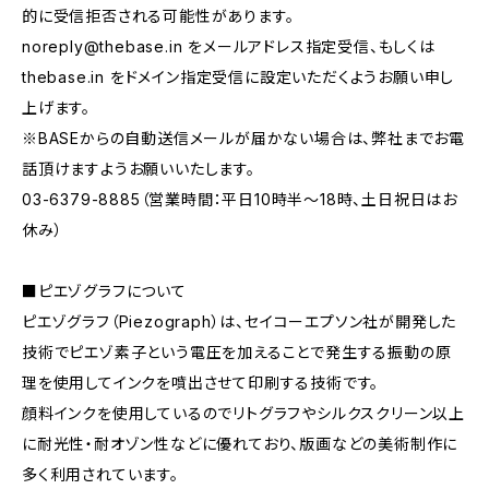
的に受信拒否される可能性があります。
noreply@thebase.in
をメールアドレス指定受信、もしくは
thebase.in をドメイン指定受信に設定いただくようお願い申し
上げます。
※BASEからの自動送信メールが届かない場合は、弊社までお電
話頂けますようお願いいたします。
03-6379-8885（営業時間：平日10時半〜18時、土日祝日はお
休み）
■ピエゾグラフについて
ピエゾグラフ（Piezograph）は、セイコーエプソン社が開発した
技術でピエゾ素子という電圧を加えることで発生する振動の原
理を使用してインクを噴出させて印刷する技術です。
顔料インクを使用しているのでリトグラフやシルクスクリーン以上
に耐光性・耐オゾン性などに優れており、版画などの美術制作に
多く利用されています。