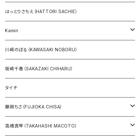
10万未満
鉄腕アトム
本、カレンダー
人気作品TOP10
版画
はっとりさちえ（HATTORI SACHIE）
20万未満
ジャングル大帝
あしたのジョー
イバラード新作版画2026
人気作品TOP5
Kamin
20万以上
ブラック・ジャック
その他
版画
川崎のぼる（KAWASAKI NOBORU）
絵本『イバラードの旅』より
リボンの騎士
坂崎千春（SAKAZAKI CHIHARU）
雑誌ＭＯＥ連作
火の鳥
タイチ
めげゾウ特集
オールキャスト
藤岡ちさ（FUJIOKA CHISA）
その他
版画
高橋真琴（TAKAHASHI MACOTO）