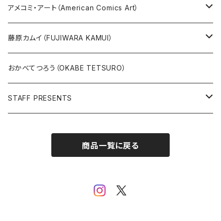
原画
版画
アメコミ・アート（American Comics Art）
直筆サイン入り
グッズ
ガブリエーレ・デッロット版画
藤原カムイ（FUJIWARA KAMUI）
版上サイン【新作】
SPIDER MAN
人気作品TOP5
複製原画
おかべてつろう（OKABE TETSURO）
Open Editions
BATMAN
STAFF PRESENTS
IRON MAN
Staff presents T-shirt
商品一覧に戻る
SUPERMAN
その他