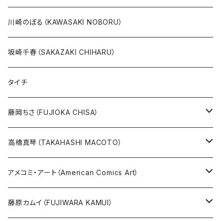
20万以上
ブラック・ジャック
その他
版画
川崎のぼる（KAWASAKI NOBORU）
絵本『イバラードの旅』より
リボンの騎士
坂崎千春（SAKAZAKI CHIHARU）
雑誌ＭＯＥ連作
火の鳥
タイチ
めげゾウ特集
オールキャスト
藤岡ちさ（FUJIOKA CHISA）
その他
版画
高橋真琴（TAKAHASHI MACOTO）
原画
版画
アメコミ・アート（American Comics Art）
直筆サイン入り
グッズ
ガブリエーレ・デッロット版画
藤原カムイ（FUJIWARA KAMUI）