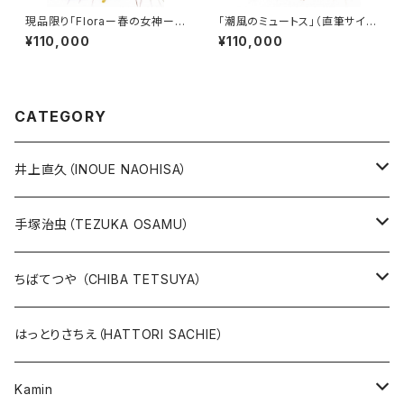
現品限り「Floraー春の女神ー」
「潮風のミュートス」（直筆サイン
（直筆サイン入り）
入り）
¥110,000
¥110,000
CATEGORY
井上直久（INOUE NAOHISA）
人気作品TOP10
手塚治虫（TEZUKA OSAMU）
版画
版画
ちばてつや （CHIBA TETSUYA）
10万未満
鉄腕アトム
本、カレンダー
人気作品TOP10
版画
はっとりさちえ（HATTORI SACHIE）
20万未満
ジャングル大帝
あしたのジョー
イバラード新作版画2026
人気作品TOP5
Kamin