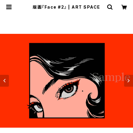
版画『Face #2』 | ART SPACE