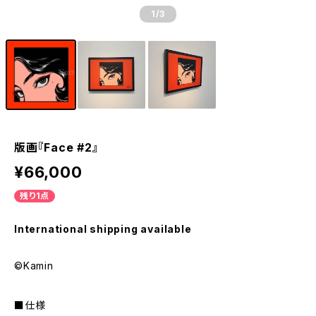
1
/3
版画『Face #2』
¥66,000
残り1点
International shipping available
©Kamin
■仕様