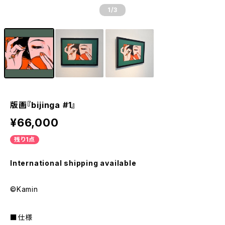
1
/3
版画『bijinga #1』
¥66,000
残り1点
International shipping available
©Kamin
■仕様