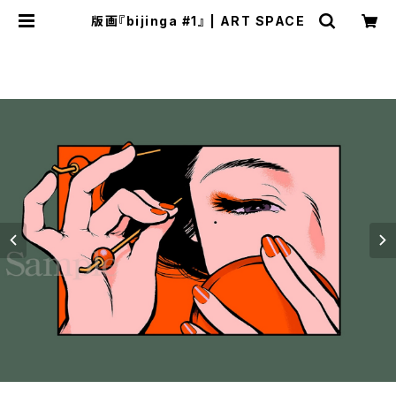
版画『bijinga #1』 | ART SPACE