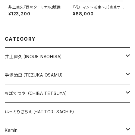
井上直久『西のターミナル』版画
「花ロマン～花束～」（直筆サイ
ン入り）
¥123,200
¥88,000
CATEGORY
井上直久（INOUE NAOHISA）
人気作品TOP10
手塚治虫（TEZUKA OSAMU）
版画
版画
ちばてつや （CHIBA TETSUYA）
10万未満
鉄腕アトム
本、カレンダー
人気作品TOP10
版画
はっとりさちえ（HATTORI SACHIE）
20万未満
ジャングル大帝
あしたのジョー
イバラード新作版画2026
人気作品TOP5
Kamin