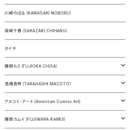
20万以上
ブラック・ジャック
その他
版画
川崎のぼる（KAWASAKI NOBORU）
絵本『イバラードの旅』より
リボンの騎士
坂崎千春（SAKAZAKI CHIHARU）
雑誌ＭＯＥ連作
火の鳥
タイチ
めげゾウ特集
オールキャスト
藤岡ちさ（FUJIOKA CHISA）
その他
版画
高橋真琴（TAKAHASHI MACOTO）
原画
版画
アメコミ・アート（American Comics Art）
直筆サイン入り
グッズ
ガブリエーレ・デッロット版画
藤原カムイ（FUJIWARA KAMUI）