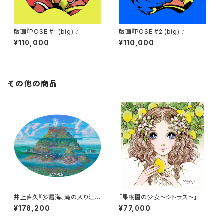
版画『POSE #1 (big) 』
版画『POSE #2 (big) 』
¥110,000
¥110,000
その他の商品
井上直久『多層海、滝の入り江』
「果樹園の少女～シトラス～」
版画
（直筆サイン入り）
¥178,200
¥77,000