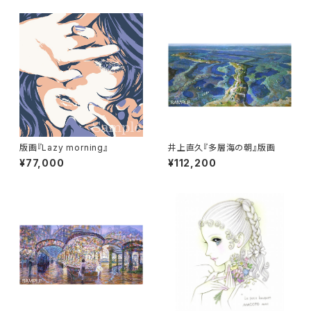
版画『Lazy morning』
井上直久『多層海の朝』版画
¥77,000
¥112,200