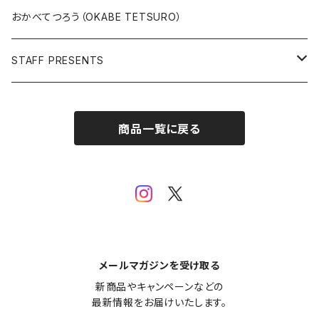
版上サイン【新作】
SPIDER MAN
人気作品TOP5
複製原画
おかべてつろう（OKABE TETSURO）
Open Editions
BATMAN
STAFF PRESENTS
IRON MAN
Staff presents T-shirt
商品一覧に戻る
SUPERMAN
その他
メールマガジンを受け取る
新商品やキャンペーンなどの

最新情報をお届けいたします。