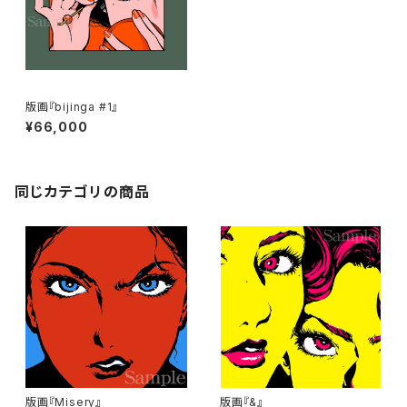
版画『bijinga #1』
¥66,000
同じカテゴリの商品
版画『Misery』
版画『&』