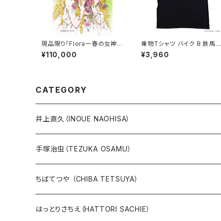
現品限り「Floraー春の女神
乗物Tシャツ バイク B 鉄馬
ー」（直筆サイン入り）
情
¥110,000
¥3,960
CATEGORY
井上直久（INOUE NAOHISA）
人気作品TOP10
手塚治虫（TEZUKA OSAMU）
版画
版画
ちばてつや （CHIBA TETSUYA）
10万未満
鉄腕アトム
本、カレンダー
人気作品TOP10
版画
はっとりさちえ（HATTORI SACHIE）