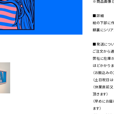
※商品画像と
■詳細
絵の下部に作
額裏にシリア
■発送につ
ご注文から通
弊社に在庫が
ほどかかりま
（お振込みの
（土日祝日は
（休業直前
頂きます）
（早めにお届
ます）