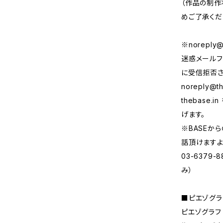
（作品の制作
めご了承くだ
※
noreply@
迷惑メールフ
に受信拒否さ
noreply@th
thebase
げます。
※BASEか
話頂けますよ
03-6379
み）
■ピエゾグラ
ピエゾグラフ（