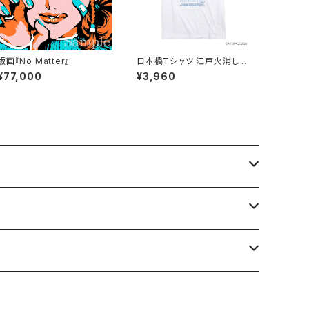
版画『No Matter』
日本橋Tシャツ 江戸火消し に
組
¥77,000
¥3,960