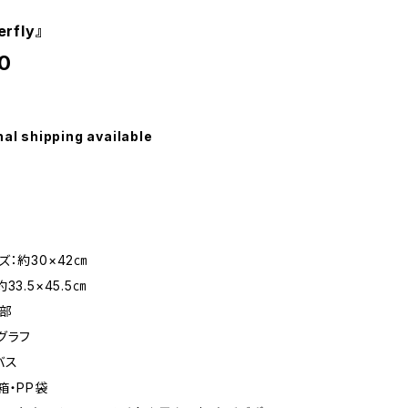
rfly』
0
nal shipping available
ズ：約30×42㎝
33.5×45.5㎝
0部
グラフ
バス
箱・PP袋