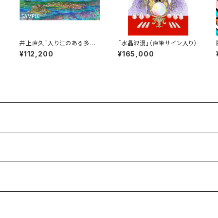
表
井上直久『入り江のある多層
「水晶浪漫」（直筆サイン入り）
海2020』版画
¥112,200
¥165,000