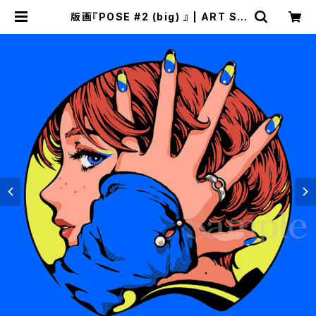
版画『POSE #2 (big) 』 | ART SP
ACE