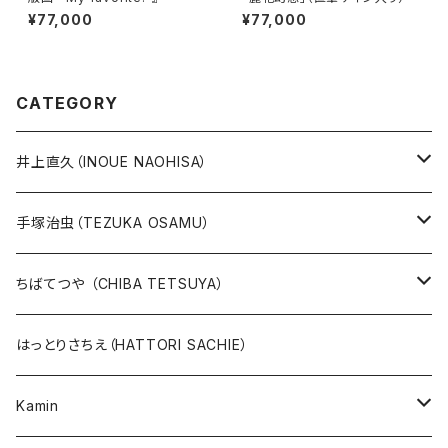
¥77,000
¥77,000
CATEGORY
井上直久（INOUE NAOHISA）
人気作品TOP10
手塚治虫（TEZUKA OSAMU）
版画
版画
ちばてつや （CHIBA TETSUYA）
10万未満
鉄腕アトム
本、カレンダー
人気作品TOP10
版画
はっとりさちえ（HATTORI SACHIE）
20万未満
ジャングル大帝
あしたのジョー
イバラード新作版画2026
人気作品TOP5
Kamin