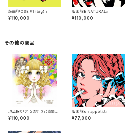
版画『POSE #1 (big) 』
版画『BE NATURAL』
¥110,000
¥110,000
その他の商品
現品限り「乙女の祈り」（直筆サ
版画『Bon appétit!』
イン入り）
¥110,000
¥77,000