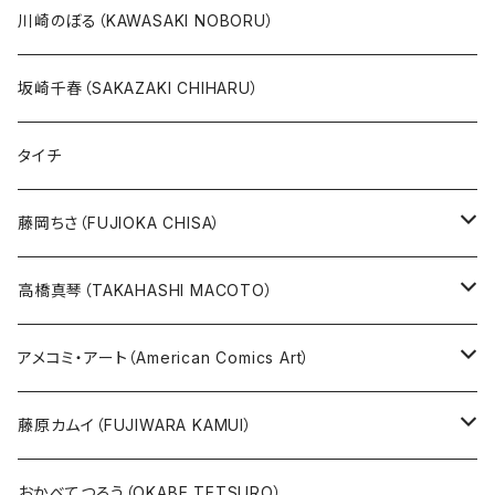
20万以上
ブラック・ジャック
その他
版画
川崎のぼる（KAWASAKI NOBORU）
絵本『イバラードの旅』より
リボンの騎士
坂崎千春（SAKAZAKI CHIHARU）
雑誌ＭＯＥ連作
火の鳥
タイチ
めげゾウ特集
オールキャスト
藤岡ちさ（FUJIOKA CHISA）
その他
版画
高橋真琴（TAKAHASHI MACOTO）
原画
版画
アメコミ・アート（American Comics Art）
直筆サイン入り
グッズ
ガブリエーレ・デッロット版画
藤原カムイ（FUJIWARA KAMUI）
版上サイン【新作】
SPIDER MAN
人気作品TOP5
複製原画
おかべてつろう（OKABE TETSURO）