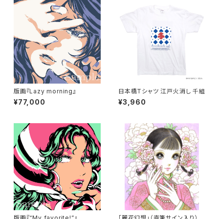
版画『Lazy morning』
日本橋Tシャツ 江戸火消し 千組
¥77,000
¥3,960
版画『“My favorite!”』
「麗花幻想」（直筆サイン入り）