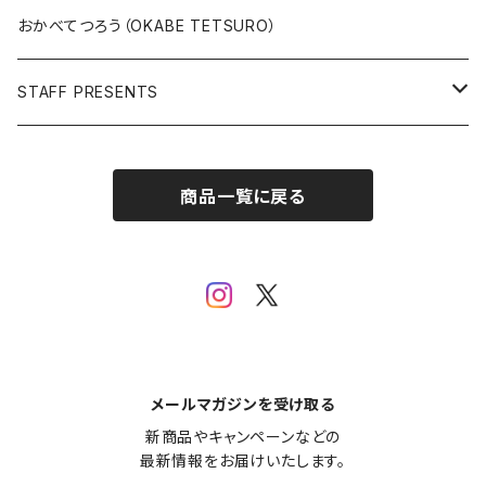
版上サイン【新作】
SPIDER MAN
人気作品TOP5
複製原画
おかべてつろう（OKABE TETSURO）
Open Editions
BATMAN
STAFF PRESENTS
IRON MAN
Staff presents T-shirt
商品一覧に戻る
SUPERMAN
その他
メールマガジンを受け取る
新商品やキャンペーンなどの

最新情報をお届けいたします。