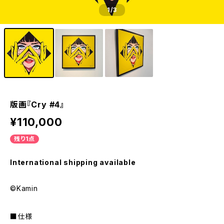
1
/3
版画『Cry #4』
¥110,000
残り1点
International shipping available
©Kamin
■仕様