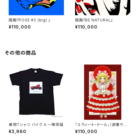
版画『POSE #2 (big) 』
版画『BE NATURAL』
¥110,000
¥110,000
その他の商品
乗物Tシャツ バイク A 一陣突風
「スウィート・ドール」（直筆サイ
ン入り）
¥3,960
¥110,000