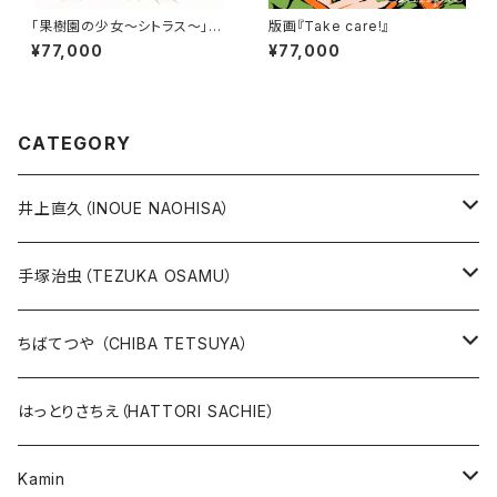
「果樹園の少女～シトラス～」
版画『Take care!』
（直筆サイン入り）
¥77,000
¥77,000
CATEGORY
井上直久（INOUE NAOHISA）
人気作品TOP10
手塚治虫（TEZUKA OSAMU）
版画
版画
ちばてつや （CHIBA TETSUYA）
10万未満
鉄腕アトム
本、カレンダー
人気作品TOP10
版画
はっとりさちえ（HATTORI SACHIE）
20万未満
ジャングル大帝
あしたのジョー
イバラード新作版画2026
人気作品TOP5
Kamin