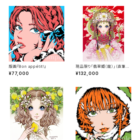
版画『Bon appétit!』
現品限り「翡翠姫（龍）」（直筆サ
イン入り）
¥77,000
¥132,000