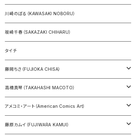
20万以上
ブラック・ジャック
その他
版画
川崎のぼる（KAWASAKI NOBORU）
絵本『イバラードの旅』より
リボンの騎士
坂崎千春（SAKAZAKI CHIHARU）
雑誌ＭＯＥ連作
火の鳥
タイチ
めげゾウ特集
オールキャスト
藤岡ちさ（FUJIOKA CHISA）
その他
版画
高橋真琴（TAKAHASHI MACOTO）
原画
版画
アメコミ・アート（American Comics Art）
直筆サイン入り
グッズ
ガブリエーレ・デッロット版画
藤原カムイ（FUJIWARA KAMUI）