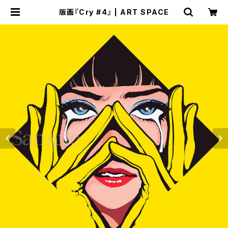
版画『Cry #4』 | ART SPACE