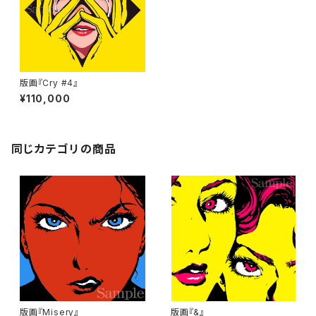
版画『Cry #4』
¥110,000
同じカテゴリの商品
版画『Misery』
版画『&』