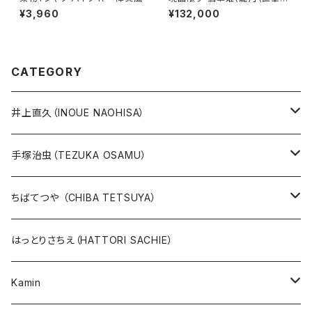
イン入り）
¥3,960
¥132,000
CATEGORY
井上直久（INOUE NAOHISA）
人気作品TOP10
手塚治虫（TEZUKA OSAMU）
版画
版画
ちばてつや （CHIBA TETSUYA）
10万未満
鉄腕アトム
本、カレンダー
人気作品TOP10
版画
はっとりさちえ（HATTORI SACHIE）
20万未満
ジャングル大帝
あしたのジョー
イバラード新作版画2026
人気作品TOP5
Kamin