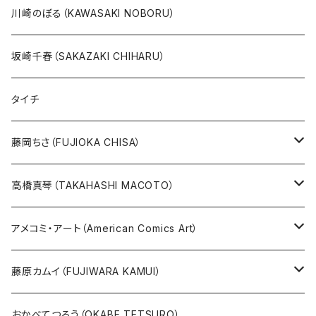
20万以上
ブラック・ジャック
その他
版画
川崎のぼる（KAWASAKI NOBORU）
絵本『イバラードの旅』より
リボンの騎士
坂崎千春（SAKAZAKI CHIHARU）
雑誌ＭＯＥ連作
火の鳥
タイチ
めげゾウ特集
オールキャスト
藤岡ちさ（FUJIOKA CHISA）
その他
版画
高橋真琴（TAKAHASHI MACOTO）
原画
版画
アメコミ・アート（American Comics Art）
直筆サイン入り
グッズ
ガブリエーレ・デッロット版画
藤原カムイ（FUJIWARA KAMUI）
版上サイン【新作】
SPIDER MAN
人気作品TOP5
複製原画
おかべてつろう（OKABE TETSURO）