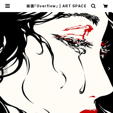
版画『Overflow』 | ART SPACE