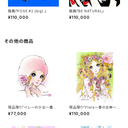
版画『POSE #2 (big) 』
版画『BE NATURAL』
¥110,000
¥110,000
その他の商品
現品限り「ベレーの少女～薔薇
現品限り「Floraー春の女神ー」
～」（直筆サイン入り）
（直筆サイン入り）
¥77,000
¥110,000