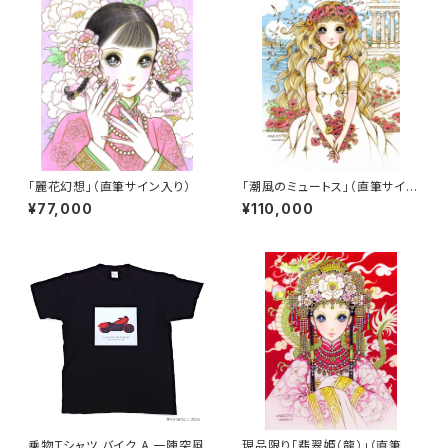
「麗花幻想」（直筆サイン入り）
「潮風のミュートス」（直筆サイン
入り）
¥77,000
¥110,000
乗物Tシャツ バイク A 一陣突風
現品限り「翡翠姫（龍）」（直筆サ